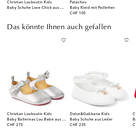
Christian Louboutin Kids
Patachou
Baby Schuhe Love Chick aus Metallic-Leder
Baby Kleid mit Pailletten
original price
CHF 105
Das könnte Ihnen auch gefallen
Christian Louboutin Kids
Dolce&Gabbana Kids
C
neakers Old School aus Leder
Baby Ballerinas Lou Babe aus Leder
Baby Schuhe aus Leder
original price
original price
or
CHF 275
CHF 235
C