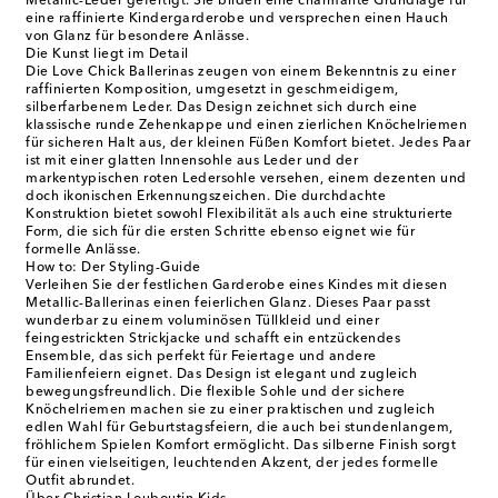
Metallic-Leder gefertigt. Sie bilden eine charmante Grundlage für
eine raffinierte Kindergarderobe und versprechen einen Hauch
von Glanz für besondere Anlässe.
Die Kunst liegt im Detail
Die Love Chick Ballerinas zeugen von einem Bekenntnis zu einer
raffinierten Komposition, umgesetzt in geschmeidigem,
silberfarbenem Leder. Das Design zeichnet sich durch eine
klassische runde Zehenkappe und einen zierlichen Knöchelriemen
für sicheren Halt aus, der kleinen Füßen Komfort bietet. Jedes Paar
ist mit einer glatten Innensohle aus Leder und der
markentypischen roten Ledersohle versehen, einem dezenten und
doch ikonischen Erkennungszeichen. Die durchdachte
Konstruktion bietet sowohl Flexibilität als auch eine strukturierte
Form, die sich für die ersten Schritte ebenso eignet wie für
formelle Anlässe.
How to: Der Styling-Guide
Verleihen Sie der festlichen Garderobe eines Kindes mit diesen
Metallic-Ballerinas einen feierlichen Glanz. Dieses Paar passt
wunderbar zu einem voluminösen Tüllkleid und einer
feingestrickten Strickjacke und schafft ein entzückendes
Ensemble, das sich perfekt für Feiertage und andere
Familienfeiern eignet. Das Design ist elegant und zugleich
bewegungsfreundlich. Die flexible Sohle und der sichere
Knöchelriemen machen sie zu einer praktischen und zugleich
edlen Wahl für Geburtstagsfeiern, die auch bei stundenlangem,
fröhlichem Spielen Komfort ermöglicht. Das silberne Finish sorgt
für einen vielseitigen, leuchtenden Akzent, der jedes formelle
Outfit abrundet.