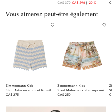
original price
discount price
or
CA$ 370
CA$ 296
-20 %
C
Vous aimerez peut-être également
Zimmermann Kids
Zimmermann Kids
Z
n velours côtelé de coton
Short Aster en coton et lin mélangés
Short Mahon en coton imprimé
original price
original price
or
CA$ 275
CA$ 250
C