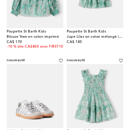
Poupette St Barth Kids
Poupette St Barth Kids
Blouse Ysee en coton imprimé
Jupe Lilas en coton mélangé imprimée à volants
original price
original price
CA$ 170
CA$ 185
-10 % dès CA$800 avec FIRST10
nouveauté
nouveauté