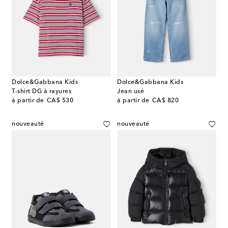
Dolce&Gabbana Kids
Dolce&Gabbana Kids
T-shirt DG à rayures
Jean usé
original price
original price
à partir de
CA$ 530
à partir de
CA$ 820
nouveauté
nouveauté