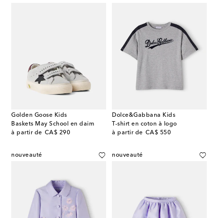
Golden Goose Kids
Dolce&Gabbana Kids
Baskets May School en daim
T-shirt en coton à logo
original price
original price
à partir de
CA$ 290
à partir de
CA$ 550
nouveauté
nouveauté