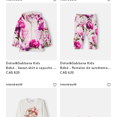
Dolce&Gabbana Kids
Dolce&Gabbana Kids
Bébé – Sweat-shirt à capuche en coton
Bébé – Pantalon de survêtement en coton
original price
original price
CA$ 820
CA$ 620
nouveauté
nouveauté