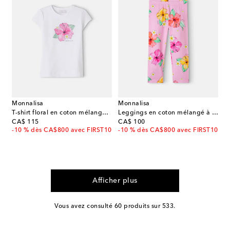
Monnalisa
Monnalisa
T-shirt floral en coton mélangé à ornements
Leggings en coton mélangé à imprimé floral
original price
original price
CA$ 115
CA$ 100
-10 % dès CA$800 avec FIRST10
-10 % dès CA$800 avec FIRST10
Afficher plus
Vous avez consulté 60 produits sur 533.