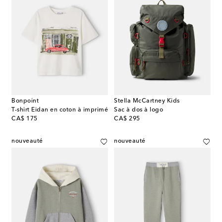
Bonpoint
Stella McCartney Kids
T-shirt Eidan en coton à imprimé
Sac à dos à logo
original price
original price
CA$ 175
CA$ 295
nouveauté
nouveauté