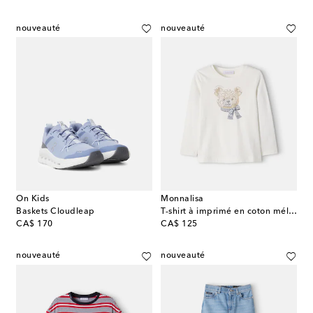
nouveauté
nouveauté
On Kids
Monnalisa
Baskets Cloudleap
T-shirt à imprimé en coton mélangé
original price
original price
CA$ 170
CA$ 125
nouveauté
nouveauté