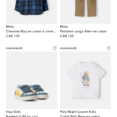
Molo
Molo
Chemise Rizz en coton à carreaux
Pantalon cargo Alter en coton
original price
original price
CA$ 135
CA$ 125
nouveauté
nouveauté
Veja Kids
Polo Ralph Lauren Kids
Baskets V-90 en cuir
T-shirt Polo Bear en coton