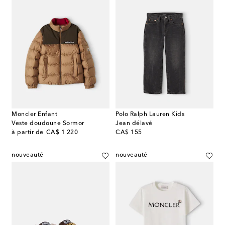
Moncler Enfant
Polo Ralph Lauren Kids
Veste doudoune Sormor
Jean délavé
original price
original price
à partir de
CA$ 1 220
CA$ 155
nouveauté
nouveauté