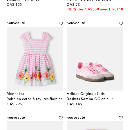
original price
original price
CA$ 155
CA$ 93
-10 % dès CA$800 avec FIRST10
nouveauté
nouveauté
Monnalisa
Adidas Originals Kids
Robe en coton à rayures florales
Baskets Samba OG en cuir
original price
original price
CA$ 295
CA$ 145
nouveauté
nouveauté