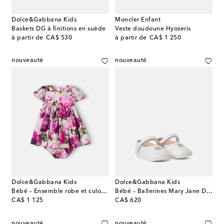
Dolce&Gabbana Kids
Moncler Enfant
Baskets DG à finitions en suède
Veste doudoune Hyoseris
original price
original price
à partir de
CA$ 530
à partir de
CA$ 1 250
nouveauté
nouveauté
Dolce&Gabbana Kids
Dolce&Gabbana Kids
Bébé – Ensemble robe et culotte bloomer en coton
Bébé – Ballerines Mary Jane DG en cuir
original price
original price
CA$ 1 125
CA$ 620
nouveauté
nouveauté