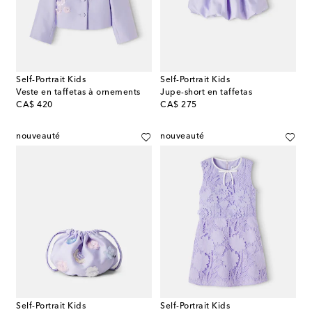
Self-Portrait Kids
Self-Portrait Kids
Veste en taffetas à ornements
Jupe-short en taffetas
original price
original price
CA$ 420
CA$ 275
nouveauté
nouveauté
Self-Portrait Kids
Self-Portrait Kids