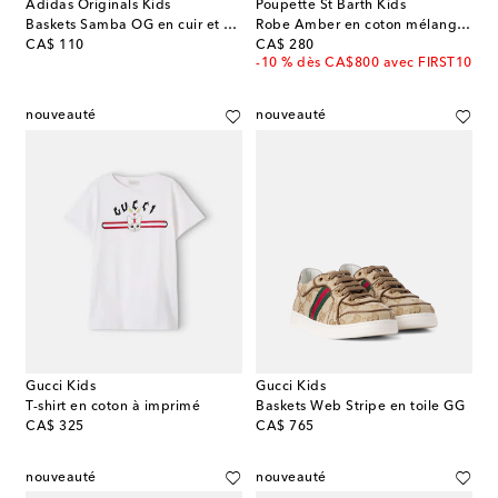
Adidas Originals Kids
Poupette St Barth Kids
Baskets Samba OG en cuir et daim
Robe Amber en coton mélangé imprimée à volants
original price
original price
CA$ 110
CA$ 280
-10 % dès CA$800 avec FIRST10
nouveauté
nouveauté
Gucci Kids
Gucci Kids
T-shirt en coton à imprimé
Baskets Web Stripe en toile GG
original price
original price
CA$ 325
CA$ 765
nouveauté
nouveauté