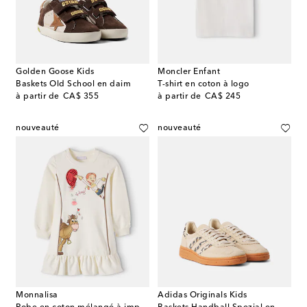
Golden Goose Kids
Moncler Enfant
Baskets Old School en daim
T-shirt en coton à logo
original price
original price
à partir de
CA$ 355
à partir de
CA$ 245
nouveauté
nouveauté
Monnalisa
Adidas Originals Kids