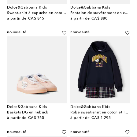
Dolce&Gabbana Kids
Dolce&Gabbana Kids
Sweat-shirt à capuche en coton à logo
Pantalon de survêtement en coton
original price
original price
à partir de
CA$ 845
à partir de
CA$ 880
nouveauté
nouveauté
Dolce&Gabbana Kids
Dolce&Gabbana Kids
Baskets DG en nubuck
Robe sweat-shirt en coton et laine
original price
original price
à partir de
CA$ 765
à partir de
CA$ 1 295
nouveauté
nouveauté