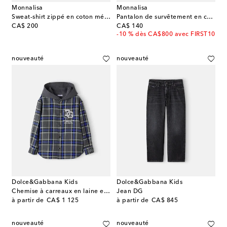
Monnalisa
Monnalisa
Sweat-shirt zippé en coton mélangé à imprimé
Pantalon de survêtement en coton mélangé imprimé
original price
original price
CA$ 200
CA$ 140
-10 % dès CA$800 avec FIRST10
nouveauté
nouveauté
Dolce&Gabbana Kids
Dolce&Gabbana Kids
Chemise à carreaux en laine et coton
Jean DG
original price
original price
à partir de
CA$ 1 125
à partir de
CA$ 845
nouveauté
nouveauté