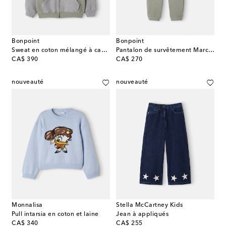
Bonpoint
Bonpoint
Sweat en coton mélangé à capuche Elroy
Pantalon de survêtement Marcio en coton mélangé
original price
original price
CA$ 390
CA$ 270
nouveauté
nouveauté
Monnalisa
Stella McCartney Kids
Pull intarsia en coton et laine
Jean à appliqués
original price
original price
CA$ 340
CA$ 255