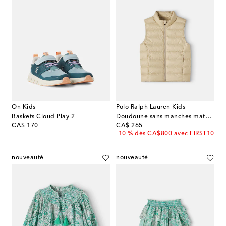
On Kids
Polo Ralph Lauren Kids
Baskets Cloud Play 2
Doudoune sans manches matelassée
original price
original price
CA$ 170
CA$ 265
-10 % dès CA$800 avec FIRST10
nouveauté
nouveauté