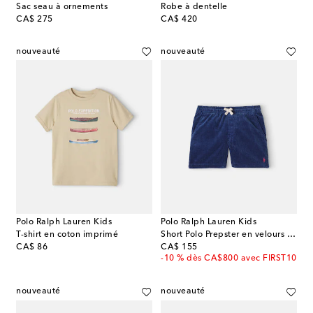
Sac seau à ornements
Robe à dentelle
original price
original price
CA$ 275
CA$ 420
nouveauté
nouveauté
Polo Ralph Lauren Kids
Polo Ralph Lauren Kids
T-shirt en coton imprimé
Short Polo Prepster en velours côtelé
original price
original price
CA$ 86
CA$ 155
-10 % dès CA$800 avec FIRST10
nouveauté
nouveauté