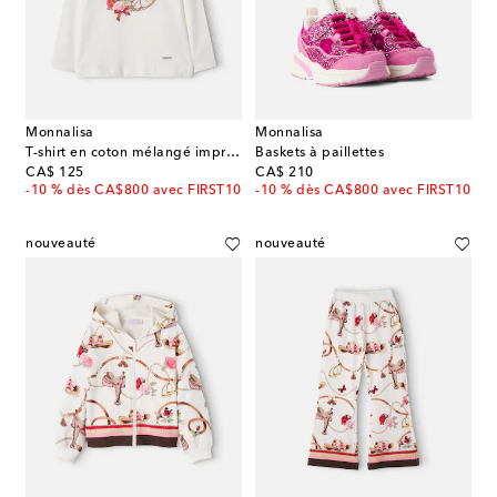
Monnalisa
Monnalisa
T-shirt en coton mélangé imprimé
Baskets à paillettes
original price
original price
CA$ 125
CA$ 210
-10 % dès CA$800 avec FIRST10
-10 % dès CA$800 avec FIRST10
nouveauté
nouveauté