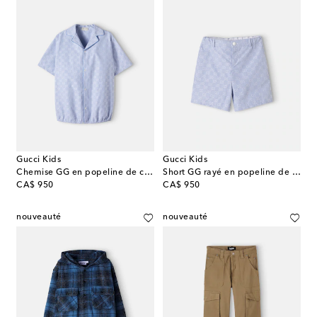
Gucci Kids
Gucci Kids
Chemise GG en popeline de coton
Short GG rayé en popeline de coton
original price
original price
CA$ 950
CA$ 950
nouveauté
nouveauté