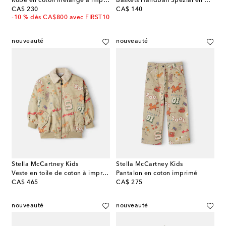
Robe en coton mélangé à imprimé et ornements
Baskets Handball Spezial en daim
original price
original price
CA$ 230
CA$ 140
-10 % dès CA$800 avec FIRST10
nouveauté
nouveauté
Stella McCartney Kids
Stella McCartney Kids
Veste en toile de coton à imprimé
Pantalon en coton imprimé
original price
original price
CA$ 465
CA$ 275
nouveauté
nouveauté