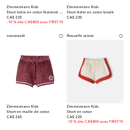
Zimmermann Kids
Zimmermann Kids
Short Indra en coton festonné à imprimé floral
Short Aster en coton brodé
original price
original price
CA$ 235
CA$ 230
-10 % dès CA$800 avec FIRST10
nouveauté
Nouvelle saison
Zimmermann Kids
Zimmermann Kids
Short en maille de coton
Short en coton
original price
original price
CA$ 265
CA$ 220
-10 % dès CA$800 avec FIRST10