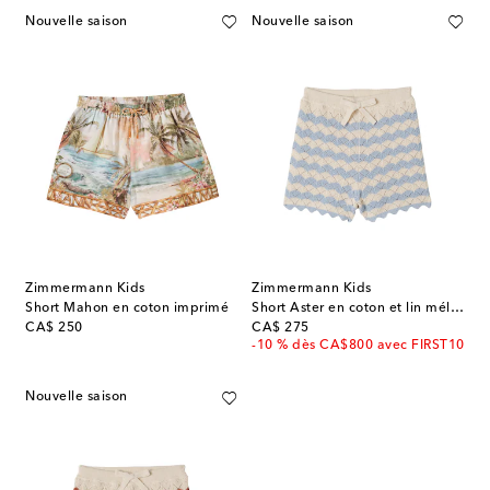
Nouvelle saison
Nouvelle saison
Zimmermann Kids
Zimmermann Kids
Short Mahon en coton imprimé
Short Aster en coton et lin mélangés
original price
original price
CA$ 250
CA$ 275
-10 % dès CA$800 avec FIRST10
Nouvelle saison