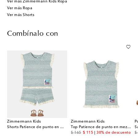
Ver más Zimmermann Kids Ropa
Ver más Ropa
Ver más Shorts
Combínalo con
Zimmermann Kids
Zimmermann Kids
P
Shorts Patience de punto en mezcla de algodón
Top Patience de punto en mezcla de algodón
original price
discount price
or
$ 165
$ 115
30% de descuento
$