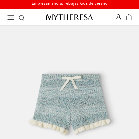
Empiezan ahora: rebajas Kids de verano