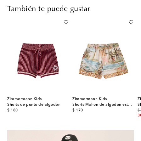
También te puede gustar
Zimmermann Kids
Zimmermann Kids
Z
cla de algodón
Shorts de punto de algodón
Shorts Mahon de algodón estampados
original price
original price
or
$ 180
$ 170
$
3