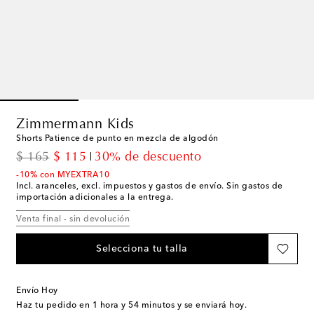
Zimmermann Kids
Shorts Patience de punto en mezcla de algodón
original price
discount price
$ 165
$ 115
30% de descuento
-10% con MYEXTRA10
Incl. aranceles, excl. impuestos y gastos de envío. Sin gastos de
importación adicionales a la entrega.
Venta final - sin devolución
Selecciona tu talla
Envío Hoy
Haz tu pedido en
1 hora y 54 minutos
y se enviará hoy.