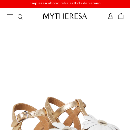
Empiezan ahora: rebajas Kids de verano