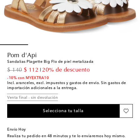
Pom d'Api
Sandalias Plagette Big Flo de piel metalizada
original price
discount price
$ 140
$ 112
20% de descuento
-10% con MYEXTRA10
Incl. aranceles, excl. impuestos y gastos de envío. Sin gastos de
importación adicionales a la entrega.
Venta final - sin devolución
Selecciona tu talla
Envío Hoy
Realiza tu pedido en
48 minutos
y te lo enviaremos hoy mismo.