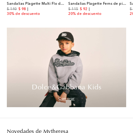
Sandalias Plagette Multi Flo de piel
Sandalias Plagette Ferns de piel adornadas
original price
discount price
original price
discount price
or
$ 140
$ 98
$ 115
$ 92
$
30% de descuento
20% de descuento
2
Dolce&Gabbana Kids
Comprar
Novedades de Mytheresa