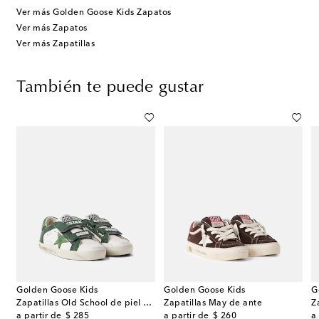
Ver más Golden Goose Kids Zapatos
Ver más Zapatos
Ver más Zapatillas
También te puede gustar
Golden Goose Kids
Golden Goose Kids
G
 de piel con glitter
Zapatillas Old School de piel con ante
Zapatillas May de ante
Z
original price
original price
or
a partir de
$ 285
a partir de
$ 260
a