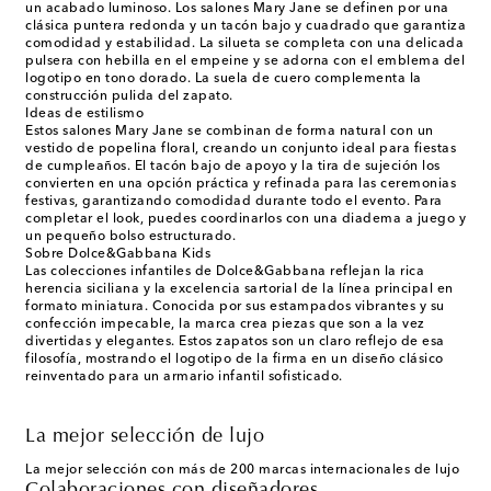
un acabado luminoso. Los salones Mary Jane se definen por una
clásica puntera redonda y un tacón bajo y cuadrado que garantiza
comodidad y estabilidad. La silueta se completa con una delicada
pulsera con hebilla en el empeine y se adorna con el emblema del
logotipo en tono dorado. La suela de cuero complementa la
construcción pulida del zapato.
Ideas de estilismo
Estos salones Mary Jane se combinan de forma natural con un
vestido de popelina floral, creando un conjunto ideal para fiestas
de cumpleaños. El tacón bajo de apoyo y la tira de sujeción los
convierten en una opción práctica y refinada para las ceremonias
festivas, garantizando comodidad durante todo el evento. Para
completar el look, puedes coordinarlos con una diadema a juego y
un pequeño bolso estructurado.
Sobre Dolce&Gabbana Kids
Las colecciones infantiles de Dolce&Gabbana reflejan la rica
herencia siciliana y la excelencia sartorial de la línea principal en
formato miniatura. Conocida por sus estampados vibrantes y su
confección impecable, la marca crea piezas que son a la vez
divertidas y elegantes. Estos zapatos son un claro reflejo de esa
filosofía, mostrando el logotipo de la firma en un diseño clásico
reinventado para un armario infantil sofisticado.
La mejor selección de lujo
La mejor selección con más de 200 marcas internacionales de lujo
Colaboraciones con diseñadores