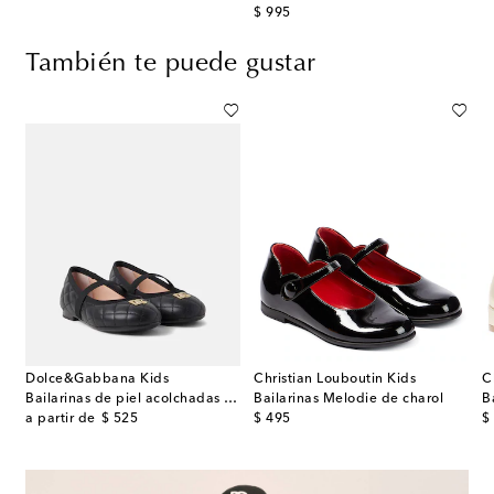
original price
$ 995
También te puede gustar
Dolce&Gabbana Kids
Christian Louboutin Kids
C
Bailarinas de piel acolchadas con DG
Bailarinas Melodie de charol
original price
original price
or
a partir de
$ 525
$ 495
$