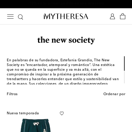
-10% en tu primer pedido en una selección
En palabras de su fundadora, Estefania Grandio, The New
Society es “encantador, atemporal y romántico”. Una estética
que no se queda en la superficie y va más allá, con el
compromiso de inspirar a la próxima generación de
trendsetters y hacerles entender que estilo y sostenibilidad van
de la mano. Sus colecciones, de un diseño imperecedero,
aunque eternamente juvenil, están bañadas en una paleta
cromática neutra, ideal para crear mil y una combinaciones.
Filtros
Ordenar por
Cada una de las piezas está creada con materiales naturales,
reciclados y sostenibles entre España y Portugal. ¿El resultado?
Prendas con corazón, por fuera y por dentro.
Nueva temporada