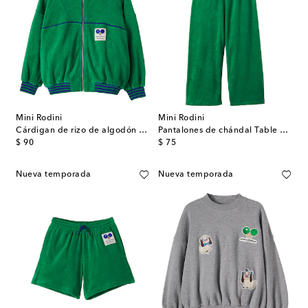
Mini Rodini
Mini Rodini
Cárdigan de rizo de algodón con parche
Pantalones de chándal Table Tennis
original price
original price
$ 90
$ 75
Nueva temporada
Nueva temporada