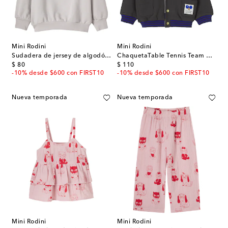
Mini Rodini
Mini Rodini
Sudadera de jersey de algodón bordada
ChaquetaTable Tennis Team de jersey de algodón
original price
original price
$ 80
$ 110
-10% desde $600 con FIRST10
-10% desde $600 con FIRST10
Nueva temporada
Nueva temporada
Mini Rodini
Mini Rodini