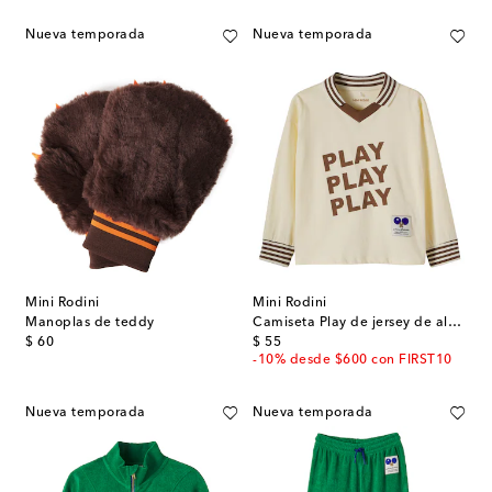
Nueva temporada
Nueva temporada
Mini Rodini
Mini Rodini
Manoplas de teddy
Camiseta Play de jersey de algodón estampada
original price
original price
$ 60
$ 55
-10% desde $600 con FIRST10
Nueva temporada
Nueva temporada