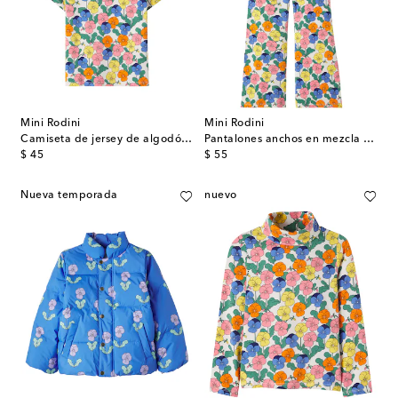
Mini Rodini
Mini Rodini
Camiseta de jersey de algodón floral
Pantalones anchos en mezcla de algodón
original price
original price
$ 45
$ 55
Nueva temporada
nuevo