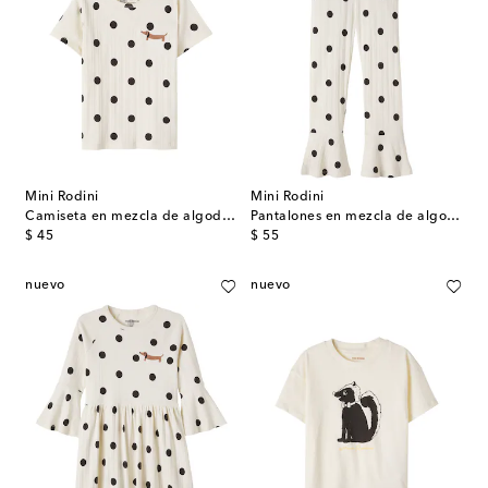
Mini Rodini
Mini Rodini
Camiseta en mezcla de algodón con lunares
Pantalones en mezcla de algodón con lunares
original price
original price
$ 45
$ 55
nuevo
nuevo