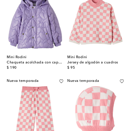
Mini Rodini
Mini Rodini
Chaqueta acolchada con capucha
Jersey de algodón a cuadros
original price
original price
$ 190
$ 95
Nueva temporada
Nueva temporada