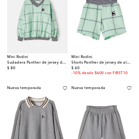
Mini Rodini
Mini Rodini
Sudadera Panther de jersey de algodón
Shorts Panther de jersey de algodón
original price
original price
$ 80
$ 60
-10% desde $600 con FIRST10
Nueva temporada
Nueva temporada