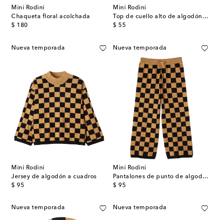
Mini Rodini
Mini Rodini
Chaqueta floral acolchada
Top de cuello alto de algodón floral
original price
original price
$ 180
$ 55
Nueva temporada
Nueva temporada
Mini Rodini
Mini Rodini
Jersey de algodón a cuadros
Pantalones de punto de algodón a cuadros
original price
original price
$ 95
$ 95
Nueva temporada
Nueva temporada