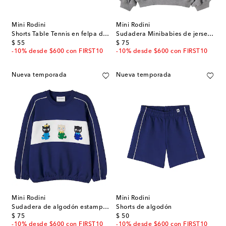
Mini Rodini
Mini Rodini
Shorts Table Tennis en felpa de algodón
Sudadera Minibabies de jersey de algodón con parche
original price
original price
$ 55
$ 75
-10% desde $600 con FIRST10
-10% desde $600 con FIRST10
Nueva temporada
Nueva temporada
Mini Rodini
Mini Rodini
Sudadera de algodón estampada
Shorts de algodón
original price
original price
$ 75
$ 50
-10% desde $600 con FIRST10
-10% desde $600 con FIRST10