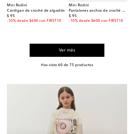
Mini Rodini
Mini Rodini
Cárdigan de croché de algodón
Pantalones anchos de croché de algodón
original price
original price
$ 95
$ 95
-10% desde $600 con FIRST10
-10% desde $600 con FIRST10
Ver más
Has visto 60 de 75 productos