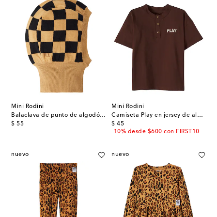
Mini Rodini
Mini Rodini
Balaclava de punto de algodón a cuadros
Camiseta Play en jersey de algodón bordada
original price
original price
$ 55
$ 45
-10% desde $600 con FIRST10
nuevo
nuevo