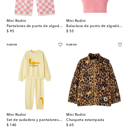
Mini Rodini
Mini Rodini
Pantalones de punto de algodón a cuadros
Balaclava de punto de algodón a cuadros
original price
original price
$ 95
$ 55
nuevo
nuevo
Mini Rodini
Mini Rodini
Set de sudadera y pantalones deportivos de algodón
Chaqueta estampada
original price
original price
$ 140
$ 65