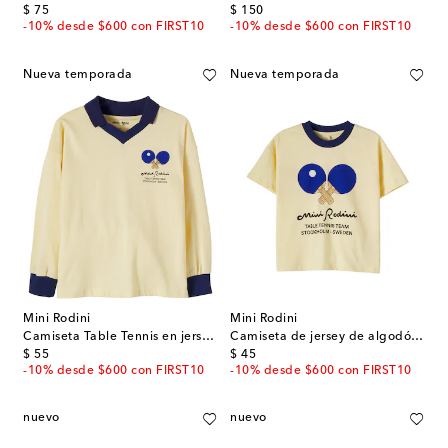
original price
original price
$ 75
$ 150
-10% desde $600 con FIRST10
-10% desde $600 con FIRST10
Nueva temporada
Nueva temporada
Mini Rodini
Mini Rodini
Camiseta Table Tennis en jersey de algodón
Camiseta de jersey de algodón estampada
original price
original price
$ 55
$ 45
-10% desde $600 con FIRST10
-10% desde $600 con FIRST10
nuevo
nuevo