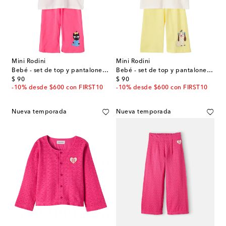
Mini Rodini
Mini Rodini
Bebé - set de top y pantalones Cat de algodón
Bebé - set de top y pantalones Dog de jersey
original price
original price
$ 90
$ 90
-10% desde $600 con FIRST10
-10% desde $600 con FIRST10
Nueva temporada
Nueva temporada