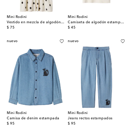
Mini Rodini
Mini Rodini
Vestido en mezcla de algodón con lunares
Camiseta de algodón estampada
original price
original price
$ 75
$ 45
nuevo
nuevo
Mini Rodini
Mini Rodini
Camisa de denim estampada
Jeans rectos estampados
original price
original price
$ 95
$ 95