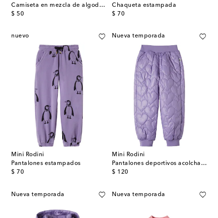
Camiseta en mezcla de algodón con lunares
Chaqueta estampada
original price
original price
$ 50
$ 70
nuevo
Nueva temporada
Mini Rodini
Mini Rodini
Pantalones estampados
Pantalones deportivos acolchados
original price
original price
$ 70
$ 120
Nueva temporada
Nueva temporada