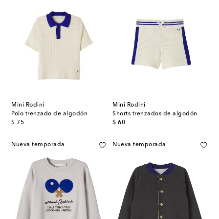
Mini Rodini
Mini Rodini
Polo trenzado de algodón
Shorts trenzados de algodón
original price
original price
$ 75
$ 60
Nueva temporada
Nueva temporada