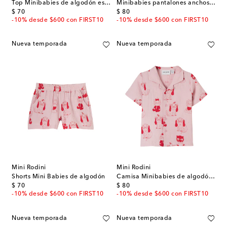
Top Minibabies de algodón estampada con volantes
Minibabies pantalones anchos de algodón
original price
original price
$ 70
$ 80
-10% desde $600 con FIRST10
-10% desde $600 con FIRST10
Nueva temporada
Nueva temporada
Mini Rodini
Mini Rodini
Shorts Mini Babies de algodón
Camisa Minibabies de algodón estampada
original price
original price
$ 70
$ 80
-10% desde $600 con FIRST10
-10% desde $600 con FIRST10
Nueva temporada
Nueva temporada