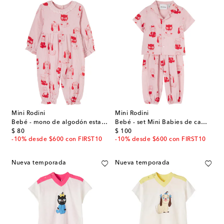
Mini Rodini
Mini Rodini
Bebé - mono de algodón estampado
Bebé - set Mini Babies de camisa y pantalones de algodón
original price
original price
$ 80
$ 100
-10% desde $600 con FIRST10
-10% desde $600 con FIRST10
Nueva temporada
Nueva temporada