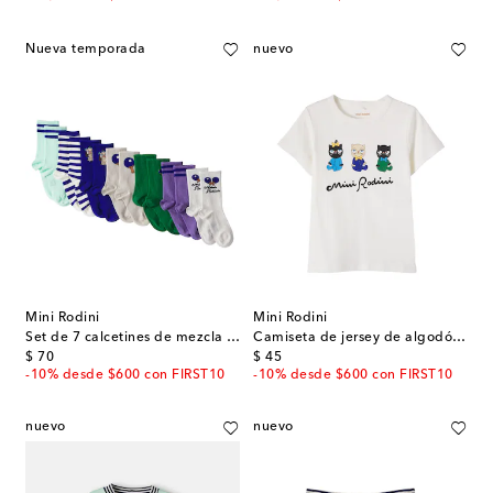
Nueva temporada
nuevo
Mini Rodini
Mini Rodini
Set de 7 calcetines de mezcla de algodón
Camiseta de jersey de algodón estampada
original price
original price
$ 70
$ 45
-10% desde $600 con FIRST10
-10% desde $600 con FIRST10
nuevo
nuevo