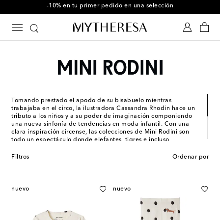
-10% en tu primer pedido en una selección
Tomando prestado el apodo de su bisabuelo mientras
trabajaba en el circo, la ilustradora Cassandra Rhodin hace un
tributo a los niños y a su poder de imaginación componiendo
una nueva sinfonía de tendencias en moda infantil. Con una
clara inspiración circense, las colecciones de Mini Rodini son
todo un espectáculo donde elefantes, tigres e incluso
unicornios forman parte de un entretenido elenco que,
haciendo malabares sobre vestidos, sudaderas y tops, roban
Filtros
Ordenar por
sonrisas a los más peques. Y todo ello con un enfoque
sostenible gracias a medidas ecológicas como el reciclaje de
materiales y la fabricación de tejidos a partir de residuos
marinos. No hay más que decir... ¡Que empiece el show!
nuevo
nuevo