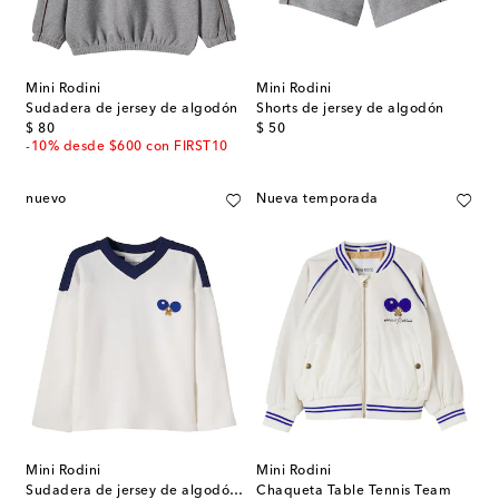
Mini Rodini
Mini Rodini
Sudadera de jersey de algodón
Shorts de jersey de algodón
original price
original price
$ 80
$ 50
-10% desde $600 con FIRST10
nuevo
Nueva temporada
Mini Rodini
Mini Rodini
Sudadera de jersey de algodón estampada
Chaqueta Table Tennis Team