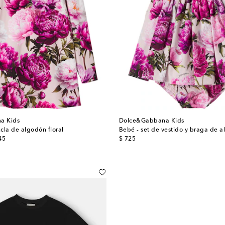
a Kids
Dolce&Gabbana Kids
cla de algodón floral
Bebé - set de vestido y braga de a
original price
45
$ 725