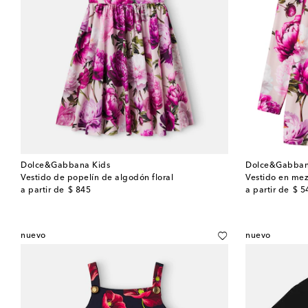
Dolce&Gabbana Kids
Dolce&Gabban
Vestido de popelín de algodón floral
Vestido en mez
original price
original price
a partir de
$ 845
a partir de
$ 5
nuevo
nuevo