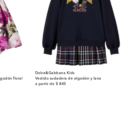
Dolce&Gabbana Kids
lgodón floral
Vestido sudadera de algodón y lana
original price
a partir de
$ 845