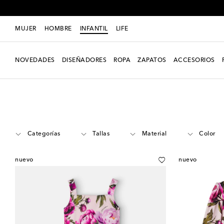
MUJER
HOMBRE
INFANTIL
LIFE
NOVEDADES
DISEÑADORES
ROPA
ZAPATOS
ACCESORIOS
Infantil
Diseñadores
Dolce&Gabbana Kids
Ropa
Vestidos
Categorías
Tallas
Material
Color
nuevo
nuevo