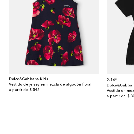
Dolce&Gabbana Kids
2-14Y
Vestido de jersey en mezcla de algodón floral
Dolce&Gabban
original price
a partir de
$ 545
Vestido en mez
original price
a partir de
$ 3