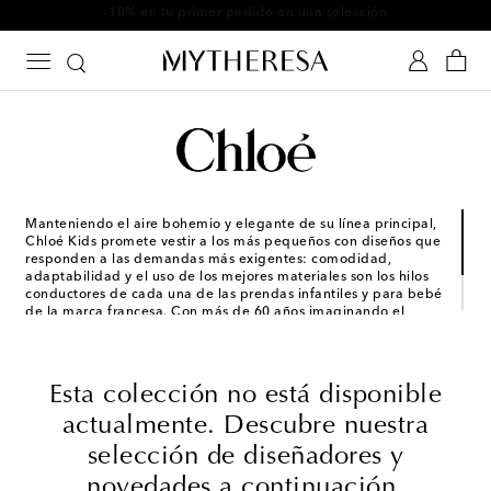
-10% en tu primer pedido en una selección
Manteniendo el aire bohemio y elegante de su línea principal,
Chloé Kids promete vestir a los más pequeños con diseños que
responden a las demandas más exigentes: comodidad,
adaptabilidad y el uso de los mejores materiales son los hilos
conductores de cada una de las prendas infantiles y para bebé
de la marca francesa. Con más de 60 años imaginando el
armario ideal, Chloé Kids traslada su
je ne sais quoi
a una
adorable selección de vestidos y faldas infantiles, abrigos
acogedores y accesorios rebosantes de personalidad.
Esta colección no está disponible
actualmente. Descubre nuestra
selección de diseñadores y
novedades a continuación.