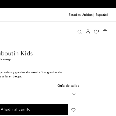
Estados Unidos
|
Español
a la wishlist
Christian Louboutin Kids
Zapatos
Zapatillas
a la wishlist
uboutin Kids
ma pieza
 borrego
 unidades
a pieza
impuestos y gastos de envío. Sin gastos de
 a la entrega.
a pieza
a pieza
Guía de tallas
ima pieza
 pieza
 pieza
Añadir al carrito