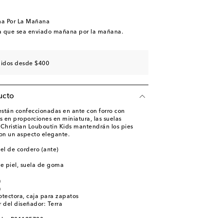
unidades
unidades
na Por La Mañana
a que sea enviado mañana por la mañana.
didos desde $400
ucto
 están confeccionadas en ante con forro con
 en proporciones en miniatura, las suelas
e Christian Louboutin Kids mantendrán los pies
on un aspecto elegante.
iel de cordero (ante)
de piel, suela de goma
a
a
otectora, caja para zapatos
 del diseñador: Terra