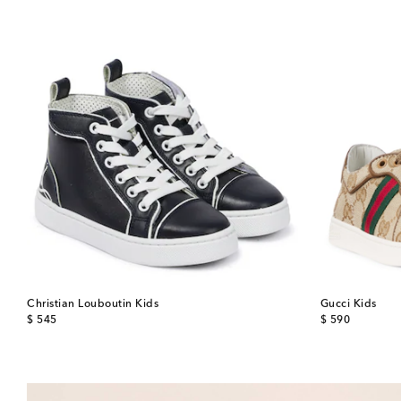
Christian Louboutin Kids
Gucci Kids
original price
original price
$ 545
$ 590