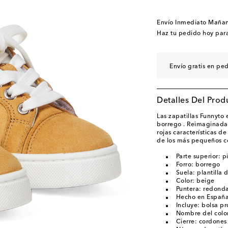
EU 34 / US 3
Pocas 
EU 35 / US 4
Pocas 
Envío Inmediato Maña
Haz tu pedido hoy par
Envío gratis en pe
Detalles Del Prod
Las zapatillas Funnyto
borrego . Reimaginadas
rojas características d
de los más pequeños c
Parte superior: p
Forro: borrego
Suela: plantilla 
Color: beige
Puntera: redond
Hecho en Españ
Incluye: bolsa pr
Nombre del color
Cierre: cordones