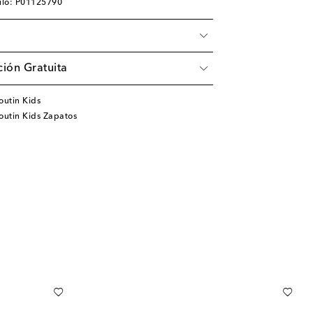
ulo: P01125790
ión Gratuita
outin Kids
outin Kids Zapatos