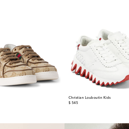
Christian Louboutin Kids
original price
$ 545