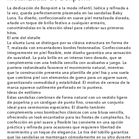
La dedicación de Bonpoint a la moda infantil, lúdica y refinada a
la vez, queda perfectamente plasmada en las sandalias Baby
Luna. Su diseño, confeccionado en suave piel metalizada dorada,
añade un toque de brillo festivo a cualquier armario,
convirtiéndolas en la elección ideal para celebrar sus primeros
hitos.
El arte del detalle
La silueta Luna se distingue por su clásica estructura en forma de
T, realzada con encantadores bordes festoneados. Confeccionado
íntegramente en piel flexible, este diseño garantiza una sensación
de suavidad. La pala brilla en un intenso tono dorado, que se
complementa con una hebilla sencilla con acabados a juego. La
puntera redondeada favorece el movimiento natural, mientras
que la construcción presenta una plantilla de piel lisa y una suela
que combina piel con elementos de goma para un agarre suave,
garantizando comodidad y estabilidad. El motivo de cereza de la
marca aparece sutilmente perforado en la puntera.
Ideas de estilismo
Estas sandalias combinan de forma natural con un vestido ligero
de popelina y un cárdigan de punto fino, creando un conjunto
ideal para ceremonias especiales. El diseño también
complementa unos bombachos clásicos con una blusa sencilla,
ofreciendo un look encantador para las fiestas de cumpleaños. Su
confección en piel suave y flexible las convierte en una opción
práctica y refinada para ocasiones que requieren libertad de
movimiento y un toque de elegancia. La tira del tobillo garantiza
que las sandalias se mantengan cómodamente en su sitio durante