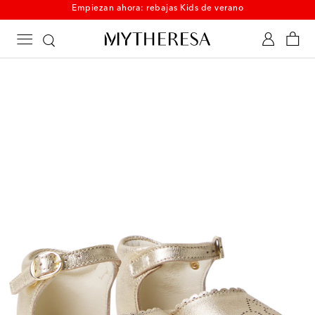
Empiezan ahora: rebajas Kids de verano