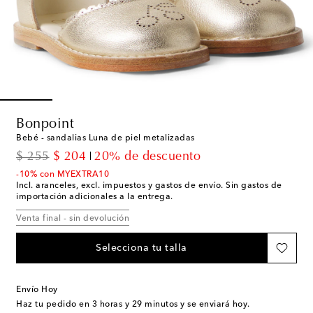
Bonpoint
Bebé - sandalias Luna de piel metalizadas
original price
discount price
$ 255
$ 204
20% de descuento
-10% con MYEXTRA10
Incl. aranceles, excl. impuestos y gastos de envío. Sin gastos de
importación adicionales a la entrega.
Venta final - sin devolución
Selecciona tu talla
Envío Hoy
Haz tu pedido en
3 horas y 29 minutos
y se enviará hoy.