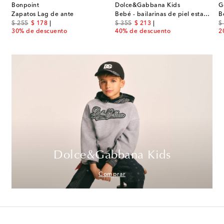
Bonpoint
Dolce&Gabbana Kids
G
 bailarinas Lou Babe de crepé de satén
Zapatos Lag de ante
Bebé - bailarinas de piel estampadas
original price
discount price
original price
discount price
or
$ 255
$ 178
$ 355
$ 213
$
30% de descuento
40% de descuento
2
Dolce&Gabbana Kids
Comprar