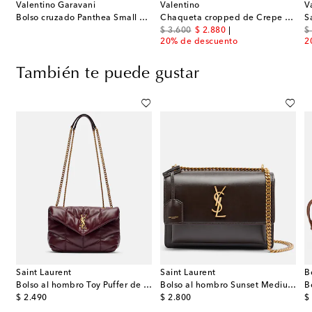
Valentino Garavani
Valentino
V
Bolso cruzado Panthea Small de piel
Chaqueta cropped de Crepe Couture con lazo
S
original price
discount price
or
$ 3.600
$ 2.880
$
20% de descuento
2
También te puede gustar
Saint Laurent
Saint Laurent
B
hombro Niki Mini de rafia
Bolso al hombro Toy Puffer de piel
Bolso al hombro Sunset Medium de piel
original price
original price
or
$ 2.490
$ 2.800
$