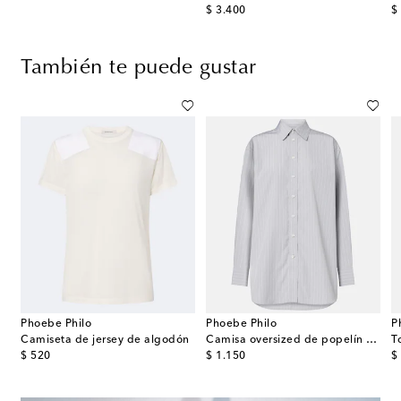
original price
or
$ 3.400
$
También te puede gustar
Phoebe Philo
Phoebe Philo
P
Camiseta de jersey de algodón
Camisa oversized de popelín de algodón a rayas
original price
original price
or
$ 520
$ 1.150
$