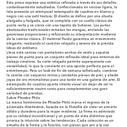
Esta pieza expresa una estética refinada a través de sus detalles
cuidadosamente estudiados. Confeccionada en viscosa ligera, la
tela presenta un atemporal estampado de cuadros en blanco y
negro con una sutil textura. El diseño se define por una silueta
alargada y holgada, que se completa con un cuello clásico de
punta recta y se cierra con una tapeta de botones. Los puños
abotonados tradicionales rematan las mangas, anclando las
generosas proporciones y reforzando su interpretación moderna
de la camisa clásica. El material fluido garantiza un movimiento
elegante, realzando el carácter relajado y sereno de la prenda.
Ideas de estilismo
Lleva esta camisa con pantalones anchos de vestir y zapatos
planos de punta para un conjunto refinado ideal para entornos de
trabajo creativos. Su corte relajado permite superponerla con
versatilidad, lo que la convierte en una opción perfecta para el
entretiempo. Para un look de fin de semana sofisticado, combina
la camisa con vaqueros rectos y sandalias planas de piel, y añade
joyas de oro minimalistas para una tarde en una galería de arte. El
estampado de cuadros aporta interés visual sin dejar de ser lo
suficientemente neutro como para complementar una gran
variedad de prendas.
Sobre Phoebe Philo
La marca homónima de Phoebe Philo marca el regreso de la
aclamada diseñadora, basada en la filosofía de crear un armario
sólido y duradero para la mujer moderna. La firma es admirada
por su calidad incondicional y un punto de vista distintivo que
prioriza la intuición sobre las tendencias. Cada colección es un
estudio de la forma y la función, con piezas que son a la vez