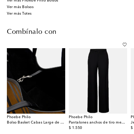
Ver más Phoebe Philo Bolsos
Ver más Bolsos
Ver más Totes
Combínalo con
Phoebe Philo
Phoebe Philo
P
Bolso Basket Cabas Large de piel y ante
Pantalones anchos de tiro medio
J
original price
or
$ 1.550
$