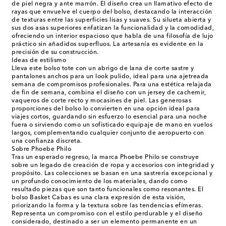
de piel negra y ante marrón. El diseño crea un llamativo efecto de
rayas que envuelve el cuerpo del bolso, destacando la interacción
de texturas entre las superficies lisas y suaves. Su silueta abierta y
sus dos asas superiores enfatizan la funcionalidad y la comodidad,
ofreciendo un interior espacioso que habla de una filosofía de lujo
práctico sin añadidos superfluos. La artesanía es evidente en la
precisión de su construcción.
Ideas de estilismo
Lleva este bolso tote con un abrigo de lana de corte sastre y
pantalones anchos para un look pulido, ideal para una ajetreada
semana de compromisos profesionales. Para una estética relajada
de fin de semana, combina el diseño con un jersey de cachemir,
vaqueros de corte recto y mocasines de piel. Las generosas
proporciones del bolso lo convierten en una opción ideal para
viajes cortos, guardando sin esfuerzo lo esencial para una noche
fuera o sirviendo como un sofisticado equipaje de mano en vuelos
largos, complementando cualquier conjunto de aeropuerto con
una confianza discreta.
Sobre Phoebe Philo
Tras un esperado regreso, la marca Phoebe Philo se construye
sobre un legado de creación de ropa y accesorios con integridad y
propósito. Las colecciones se basan en una sastrería excepcional y
un profundo conocimiento de los materiales, dando como
resultado piezas que son tanto funcionales como resonantes. El
bolso Basket Cabas es una clara expresión de esta visión,
priorizando la forma y la textura sobre las tendencias efímeras.
Representa un compromiso con el estilo perdurable y el diseño
considerado, destinado a ser un elemento permanente en un