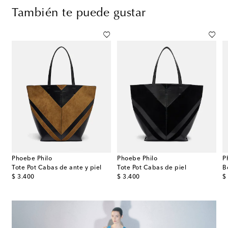
También te puede gustar
Phoebe Philo
Phoebe Philo
P
Tote Pot Cabas de ante y piel
Tote Pot Cabas de piel
B
original price
original price
or
$ 3.400
$ 3.400
$