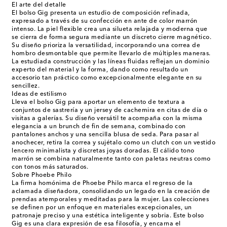
El arte del detalle
El bolso Gig presenta un estudio de composición refinada,
expresado a través de su confección en ante de color marrón
intenso. La piel flexible crea una silueta relajada y moderna que
se cierra de forma segura mediante un discreto cierre magnético.
Su diseño prioriza la versatilidad, incorporando una correa de
hombro desmontable que permite llevarlo de múltiples maneras.
La estudiada construcción y las líneas fluidas reflejan un dominio
experto del material y la forma, dando como resultado un
accesorio tan práctico como excepcionalmente elegante en su
sencillez.
Ideas de estilismo
Lleva el bolso Gig para aportar un elemento de textura a
conjuntos de sastrería y un jersey de cachemira en citas de día o
visitas a galerías. Su diseño versátil te acompaña con la misma
elegancia a un brunch de fin de semana, combinado con
pantalones anchos y una sencilla blusa de seda. Para pasar al
anochecer, retira la correa y sujétalo como un clutch con un vestido
lencero minimalista y discretas joyas doradas. El cálido tono
marrón se combina naturalmente tanto con paletas neutras como
con tonos más saturados.
Sobre Phoebe Philo
La firma homónima de Phoebe Philo marca el regreso de la
aclamada diseñadora, consolidando un legado en la creación de
prendas atemporales y meditadas para la mujer. Las colecciones
se definen por un enfoque en materiales excepcionales, un
patronaje preciso y una estética inteligente y sobria. Este bolso
Gig es una clara expresión de esa filosofía, y encarna el