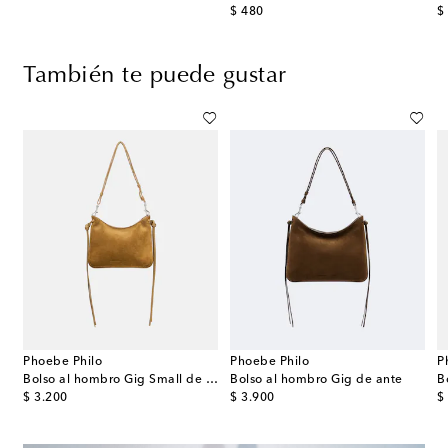
original price
or
$ 480
$
También te puede gustar
Phoebe Philo
Phoebe Philo
P
bro Slope Sling Small tejido
Bolso al hombro Gig Small de ante
Bolso al hombro Gig de ante
original price
original price
or
$ 3.200
$ 3.900
$