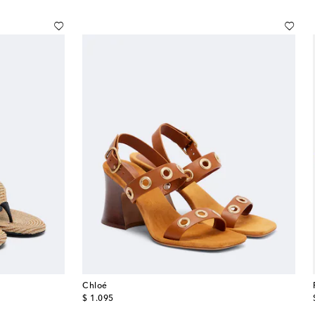
Chloé
original price
$ 1.095