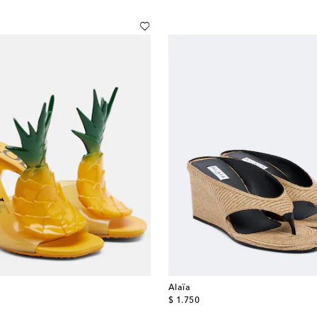
Alaïa
original price
$ 1.750