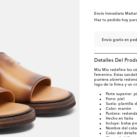
EU 41 / US 11
Añadir
EU 42 / US 12
Añadir
Envío Inmediato Maña
Haz tu pedido hoy par
Envío gratis en pe
Detalles Del Prod
Miu Miu redefine los có
femenino. Estas sandali
puntera abierta redon
logo de la firma y un c
Parte superior: p
Forro: piel
Suela: plantilla 
Color: marrón
Puntera: redonda
Hecho en Italia
Incluye: bolsa pr
Nombre del color
Color del detall