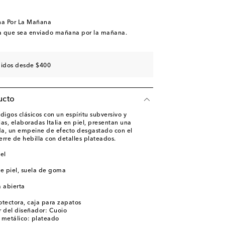
 a la wishlist
 a la wishlist
na Por La Mañana
a que sea enviado mañana por la mañana.
didos desde $400
ucto
digos clásicos con un espíritu subversivo y
as, elaboradas Italia en piel, presentan una
da, un empeine de efecto desgastado con el
ierre de hebilla con detalles plateados.
iel
de piel, suela de goma
 abierta
otectora, caja para zapatos
 del diseñador: Cuoio
e metálico: plateado