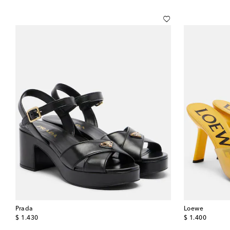
Prada
Loewe
original price
original price
$ 1.430
$ 1.400