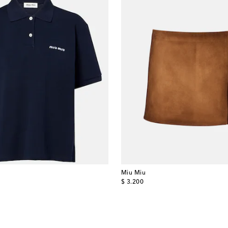
Miu Miu
original price
$ 3.200