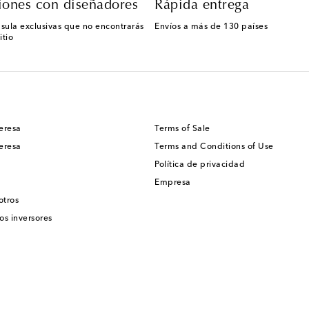
iones con diseñadores
Rápida entrega
sula exclusivas que no encontrarás
Envíos a más de 130 países
itio
eresa
Terms of Sale
eresa
Terms and Conditions of Use
Política de privacidad
Empresa
otros
os inversores