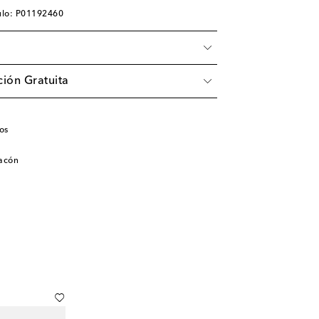
ulo: P01192460
ión Gratuita
os
tacón