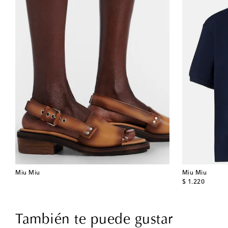
Miu Miu
Miu Miu
original price
$ 1.220
También te puede gustar