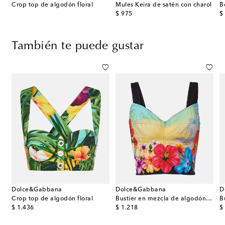
Crop top de algodón floral
Mules Keira de satén con charol
original price
or
$ 975
$
También te puede gustar
Dolce&Gabbana
Dolce&Gabbana
D
Crop top de algodón floral
Bustier en mezcla de algodón estampado
B
original price
original price
or
$ 1.436
$ 1.218
$