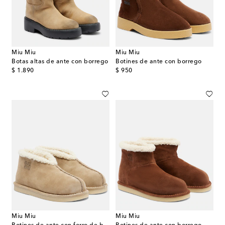
Miu Miu
Miu Miu
Botas altas de ante con borrego
Botines de ante con borrego
original price
original price
$ 1.890
$ 950
Miu Miu
Miu Miu