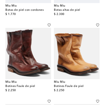
Miu Miu
Miu Miu
Botas de piel con cordones
Botas altas de piel
original price
original price
$ 1.770
$ 2.300
Miu Miu
Miu Miu
Botines Foule de piel
Botines Foule de piel
original price
original price
$ 2.250
$ 2.250