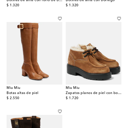
Botines de ante con forro de borrego
Botines de ante con borrego
original price
original price
$ 1.320
$ 1.320
Miu Miu
Miu Miu
Botas altas de piel
Zapatos planos de piel con borrego
original price
original price
$ 2.550
$ 1.720