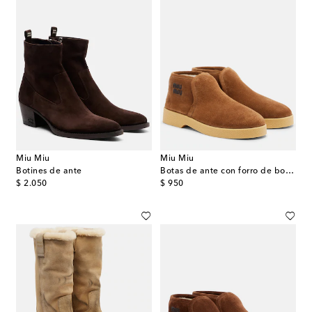
Miu Miu
Miu Miu
Botines de ante
Botas de ante con forro de borrego
original price
original price
$ 2.050
$ 950