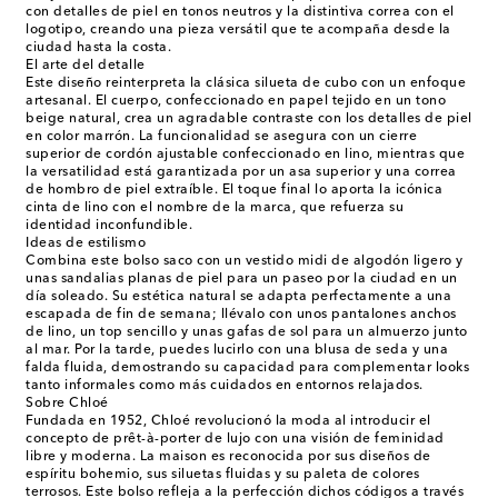
con detalles de piel en tonos neutros y la distintiva correa con el
logotipo, creando una pieza versátil que te acompaña desde la
ciudad hasta la costa.
El arte del detalle
Este diseño reinterpreta la clásica silueta de cubo con un enfoque
artesanal. El cuerpo, confeccionado en papel tejido en un tono
beige natural, crea un agradable contraste con los detalles de piel
en color marrón. La funcionalidad se asegura con un cierre
superior de cordón ajustable confeccionado en lino, mientras que
la versatilidad está garantizada por un asa superior y una correa
de hombro de piel extraíble. El toque final lo aporta la icónica
cinta de lino con el nombre de la marca, que refuerza su
identidad inconfundible.
Ideas de estilismo
Combina este bolso saco con un vestido midi de algodón ligero y
unas sandalias planas de piel para un paseo por la ciudad en un
día soleado. Su estética natural se adapta perfectamente a una
escapada de fin de semana; llévalo con unos pantalones anchos
de lino, un top sencillo y unas gafas de sol para un almuerzo junto
al mar. Por la tarde, puedes lucirlo con una blusa de seda y una
falda fluida, demostrando su capacidad para complementar looks
tanto informales como más cuidados en entornos relajados.
Sobre Chloé
Fundada en 1952, Chloé revolucionó la moda al introducir el
concepto de prêt-à-porter de lujo con una visión de feminidad
libre y moderna. La maison es reconocida por sus diseños de
espíritu bohemio, sus siluetas fluidas y su paleta de colores
terrosos. Este bolso refleja a la perfección dichos códigos a través