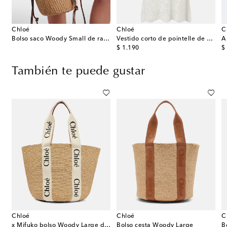
Chloé
Chloé
C
Bolso saco Woody Small de rafia
Vestido corto de pointelle de algodón
A
original price
or
$ 1.190
$
También te puede gustar
Chloé
Chloé
C
malla
x Mifuko bolso Woody Large de rafia
Bolso cesta Woody Large
B