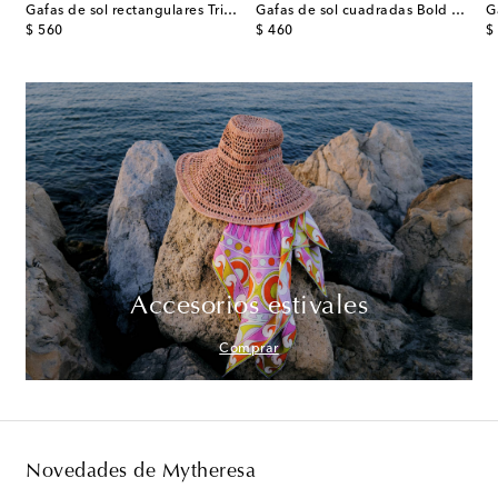
Gafas de sol rectangulares Triomphe
Gafas de sol cuadradas Bold 3 Dots
original price
original price
or
$ 560
$ 460
$
Accesorios estivales
Comprar
Novedades de Mytheresa