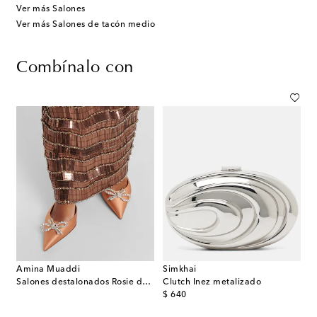
Ver más Salones
Ver más Salones de tacón medio
Combínalo con
Amina Muaddi
Simkhai
Salones destalonados Rosie de satén adornados
Clutch Inez metalizado
original price
$ 640