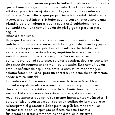
creando un fondo luminoso para la brillante aplicación de cristales
que adorna la elegante puntera afilada. Una tira destalonada
elástica garantiza un ajuste cómodo y seguro, que conduce al
icónico tacón escultural que proporciona tanto estabilidad como
interés arquitectónico. El interior cuenta con un forro suave y una
plantilla de piel, mientras que la suela está cuidadosamente
construida con una combinación de piel y goma para un paso
seguro.
Ideas de estilismo
Deja que los salones Rosie sean el ancla de un look de noche
pulido combinándolos con un vestido largo hasta el suelo y joyas
minimalistas para una gala formal. El intrincado detalle del
zapato ofrece suficiente adorno, requiriendo solo accesorios
sencillos para completar el conjunto. Para un enfoque
contemporáneo, adapta estos salones destalonados a un pantalón
de sastre de pernera ancha y un top ajustado. Esta combinación
crea un sofisticado equilibrio entre la estructura moderna y el
adorno femenino, ideal para un cóctel o una cena de celebración.
Sobre Amina Muaddi
Lanzada en 2018, la marca homónima de Amina Muaddi se
convirtió rápidamente en sinónimo de calzado que no pasa
desapercibido. La estética única de la diseñadora combina un
sentido lúdico con una artesanía sofisticada, dando como
resultado zapatos que son visualmente impactantes y cómodos. El
característico tacón acampanado es un código de la marca, que
reinterpreta el glamour clásico para un público moderno. Los
salones Rosie son un ejemplo perfecto de esta filosofía,
fusionando siluetas atemporales con detalles distintivos.