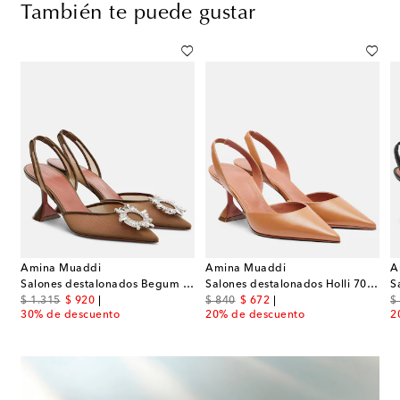
También te puede gustar
Amina Muaddi
Amina Muaddi
A
onados de charol con lazo
Salones destalonados Begum de malla adornados
Salones destalonados Holli 70 de piel
original price
discount price
original price
discount price
or
$ 1.315
$ 920
$ 840
$ 672
$
30% de descuento
20% de descuento
2