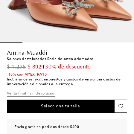
Amina Muaddi
Salones destalonados Rosie de satén adornados
original price
discount price
$ 1.275
$ 892
30% de descuento
-10% con MYEXTRA10
Incl. aranceles, excl. impuestos y gastos de envío. Sin gastos de
importación adicionales a la entrega.
Venta final - sin devolución
Selecciona tu talla
Envío gratis en pedidos desde $400