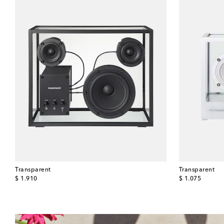
Transparent
Transparent
original price
original price
$ 1.910
$ 1.075