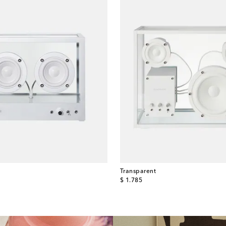
Transparent
original price
$ 1.785