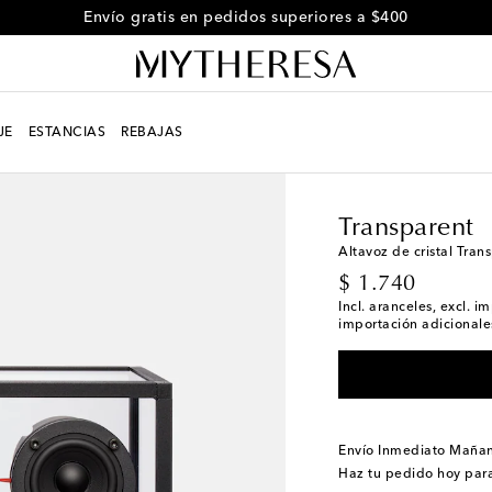
Envío gratis en pedidos superiores a $400
JE
ESTANCIAS
REBAJAS
LIFE
Diseñadores
Tra
Transparent
Altavoz de cristal Tran
original price
$ 1.740
Incl. aranceles, excl. 
importación adicionales
Envío Inmediato Maña
Haz tu pedido hoy par