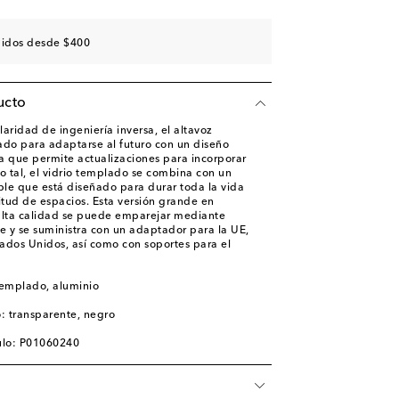
didos desde $400
ucto
aridad de ingeniería inversa, el altavoz
ado para adaptarse al futuro con un diseño
a que permite actualizaciones para incorporar
 tal, el vidrio templado se combina con un
le que está diseñado para durar toda la vida
tud de espacios. Esta versión grande en
alta calidad se puede emparejar mediante
e y se suministra con un adaptador para la UE,
tados Unidos, así como con soportes para el
 templado, aluminio
o: transparente, negro
ulo: P01060240