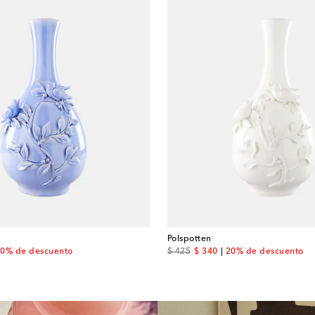
Polspotten
 price
original price
discount price
0% de descuento
$ 425
$ 340
20% de descuento