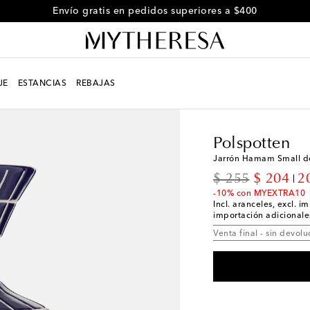
Envío gratis en pedidos superiores a $400
JE
ESTANCIAS
REBAJAS
LIFE
Diseñadores
Pol
Polspotten
Jarrón Hamam Small d
original price
discount
$ 255
$ 204
2
-10% con MYEXTRA10
Incl. aranceles, excl. 
importación adicionales
Venta final - sin devolu