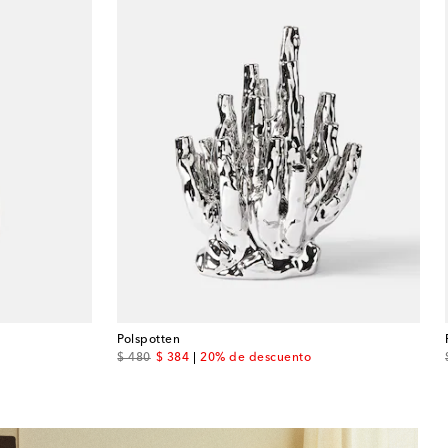
Polspotten
original price
discount price
$ 480
$ 384
20% de descuento