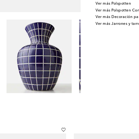
Ver más Polspotten
Ver más Polspotten Con
Ver más Decoración pa
Ver más Jarrones y tarr