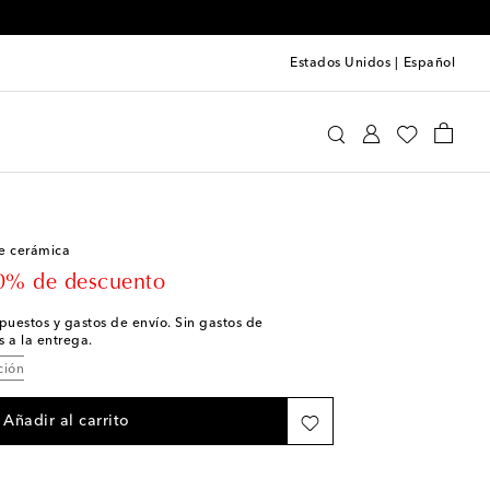
Estados Unidos
|
Español
spotten
Hogar
Decoración
Jarrones
e cerámica
 price
0% de descuento
impuestos y gastos de envío. Sin gastos de
 a la entrega.
ción
Añadir al carrito