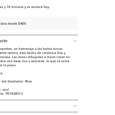
as y 10 minutos
y se enviará hoy.
didos desde $400
ucto
lspotten, un homenaje a los baños turcos
ente sereno, está hecho de cerámica fina y
inuosa. Las líneas dibujadas a mano crean un
obre una base rica y saturada, lo que se suma
de la pieza.
ca
 del diseñador: Blue
o: azul
ulo: P01028513