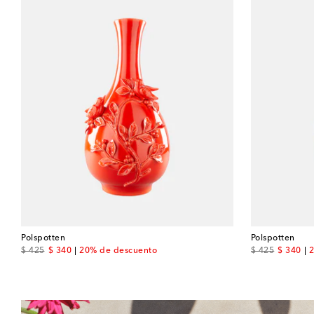
Polspotten
Polspotten
original price
discount price
original price
discount
$ 425
$ 340
20% de descuento
$ 425
$ 340
2