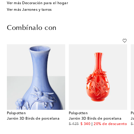
Ver más Decoración para el hogar
Ver más Jarrones y tarros
Combínalo con
Polspotten
Polspotten
P
Jarrón 3D Birds de porcelana
Jarrón 3D Birds de porcelana
J
original price
discount price
or
$ 425
$ 340
20% de descuento
$