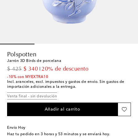
Polspotten
Jarrón 3D Birds de porcelana
original price
discount price
$ 425
$ 340
20% de descuento
-10% con MYEXTRA10
Incl. aranceles, excl. impuestos y gastos de envío. Sin gastos de
importación adicionales a la entrega.
Venta final - sin devolución
Añadir al carrito
Envío Hoy
Haz tu pedido en
3 horas y 53 minutos
y se enviará hoy.