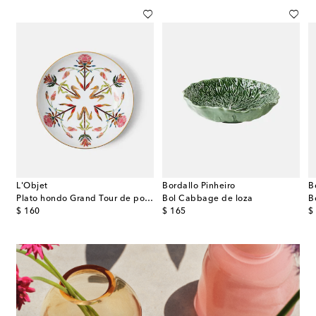
L'Objet
Bordallo Pinheiro
B
nte Italiano de porcelana
Plato hondo Grand Tour de porcelana floral
Bol Cabbage de loza
original price
original price
or
$ 160
$ 165
$