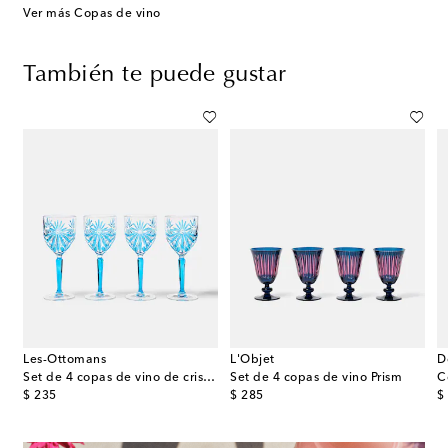
Ver más Copas de vino
También te puede gustar
Les-Ottomans
L'Objet
D
 blanco de cristal de Murano
Set de 4 copas de vino de cristal
Set de 4 copas de vino Prism
C
original price
original price
or
$ 235
$ 285
$