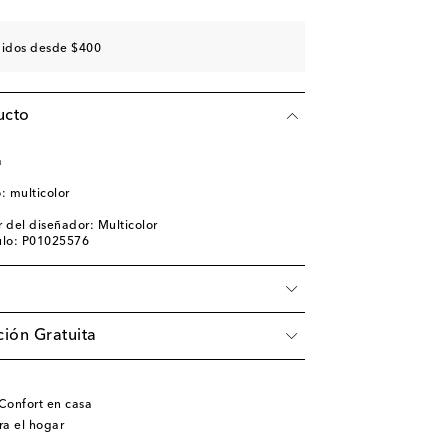
didos desde $400
ucto
a
o: multicolor
 del diseñador: Multicolor
ulo: P01025576
ión Gratuita
Confort en casa
ra el hogar