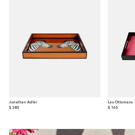
Jonathan Adler
Les-Ottomans
original price
original price
$ 380
$ 165