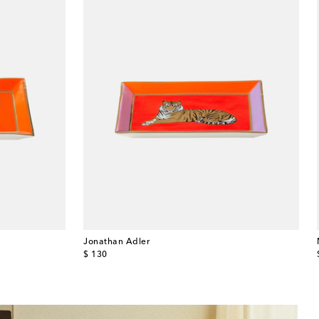
Jonathan Adler
original price
$ 130