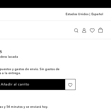
Estados Unidos
|
Español
s-Ottomans
Hogar
Decoración
Bandejas
s
dera lacada
impuestos y gastos de envío. Sin gastos de
 a la entrega.
Añadir al carrito
as y 54 minutos
y se enviará hoy.