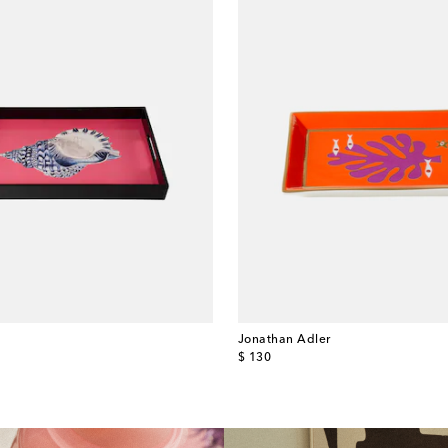
Jonathan Adler
original price
$ 130