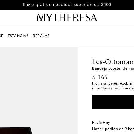
Envío gratis en pedidos superiores a $400
JE
ESTANCIAS
REBAJAS
LIFE
Diseñadores
Le
Les-Ottoman
Bandeja Lobster de ma
original price
$ 165
Incl. aranceles, excl. 
importación adicionales
Envío Hoy
Haz tu pedido en
9 hor