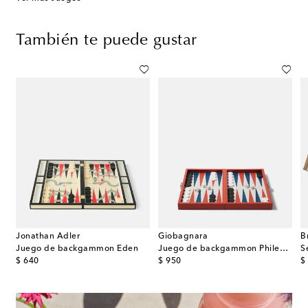
También te puede gustar
Jonathan Adler
Giobagnara
B
rio Mocambo Peg de nogal
Juego de backgammon Eden
Juego de backgammon Phileas Miniature de piel
original price
original price
or
$ 640
$ 950
$