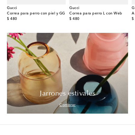
Gucci
Gucci
G
a perro S/M de lona GG
Correa para perro con piel y GG
Correa para perro L con Web
original price
original price
or
$ 480
$ 480
$
Jarrones estivales
Comprar