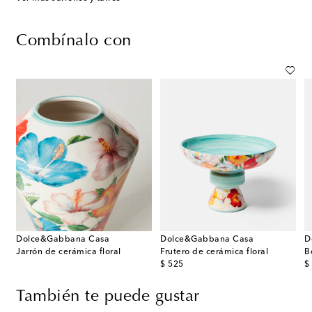
Combínalo con
Dolce&Gabbana Casa
Dolce&Gabbana Casa
D
Jarrón de cerámica floral
Frutero de cerámica floral
B
original price
or
$ 525
$
También te puede gustar