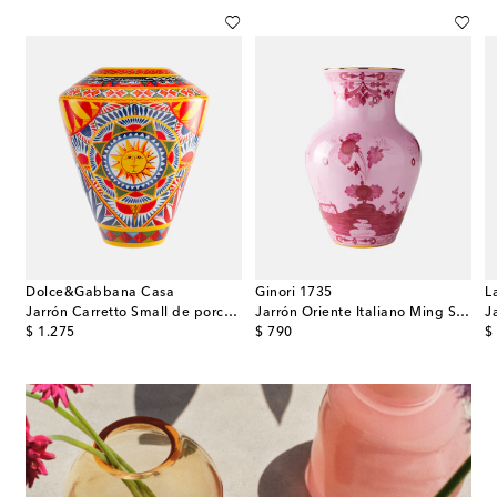
Dolce&Gabbana Casa
Ginori 1735
L
 Polipo Medium de porcelana
Jarrón Carretto Small de porcelana
Jarrón Oriente Italiano Ming Small de porcelana
J
original price
original price
or
$ 1.275
$ 790
$