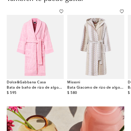
Dolce&Gabbana Casa
Missoni
D
pa de algodón en zigzag
Bata de baño de rizo de algodón con DG
Bata Giacomo de rizo de algodón en zigzag
original price
original price
or
$ 595
$ 580
$