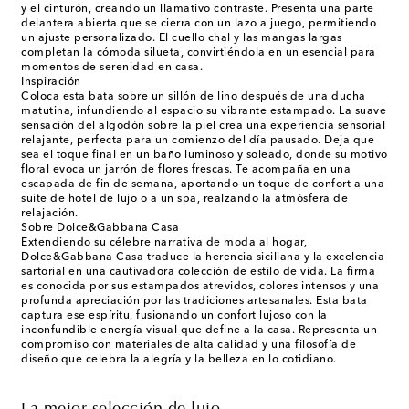
y el cinturón, creando un llamativo contraste. Presenta una parte
delantera abierta que se cierra con un lazo a juego, permitiendo
un ajuste personalizado. El cuello chal y las mangas largas
completan la cómoda silueta, convirtiéndola en un esencial para
momentos de serenidad en casa.
Inspiración
Coloca esta bata sobre un sillón de lino después de una ducha
matutina, infundiendo al espacio su vibrante estampado. La suave
sensación del algodón sobre la piel crea una experiencia sensorial
relajante, perfecta para un comienzo del día pausado. Deja que
sea el toque final en un baño luminoso y soleado, donde su motivo
floral evoca un jarrón de flores frescas. Te acompaña en una
escapada de fin de semana, aportando un toque de confort a una
suite de hotel de lujo o a un spa, realzando la atmósfera de
relajación.
Sobre Dolce&Gabbana Casa
Extendiendo su célebre narrativa de moda al hogar,
Dolce&Gabbana Casa traduce la herencia siciliana y la excelencia
sartorial en una cautivadora colección de estilo de vida. La firma
es conocida por sus estampados atrevidos, colores intensos y una
profunda apreciación por las tradiciones artesanales. Esta bata
captura ese espíritu, fusionando un confort lujoso con la
inconfundible energía visual que define a la casa. Representa un
compromiso con materiales de alta calidad y una filosofía de
diseño que celebra la alegría y la belleza en lo cotidiano.