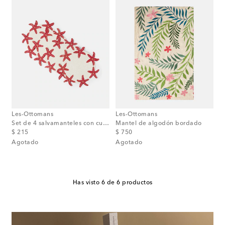
Les-Ottomans
Les-Ottomans
Set de 4 salvamanteles con cuentas
Mantel de algodón bordado
original price
original price
$ 215
$ 750
Agotado
Agotado
Has visto 6 de 6 productos