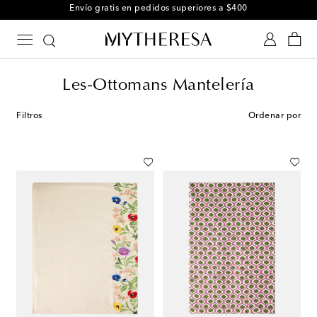
Envío gratis en pedidos superiores a $400
Les-Ottomans Mantelería
Filtros
Ordenar por