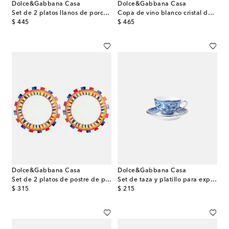
Dolce&Gabbana Casa
Dolce&Gabbana Casa
Set de 2 platos llanos de porcelana
Copa de vino blanco cristal de Murano
original price
original price
$ 445
$ 465
Dolce&Gabbana Casa
Dolce&Gabbana Casa
Set de 2 platos de postre de porcelana
Set de taza y platillo para expreso Blu Mediterraneo
original price
original price
$ 315
$ 215