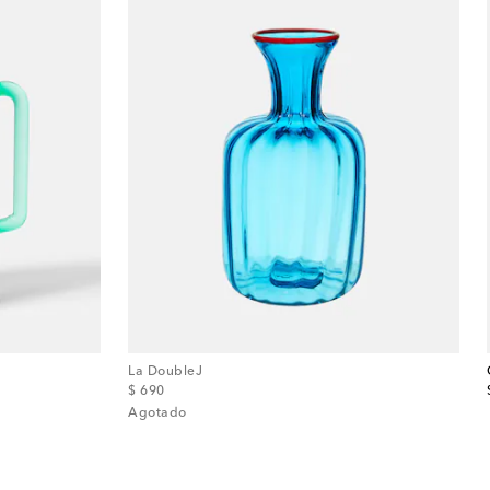
La DoubleJ
original price
$ 690
Agotado