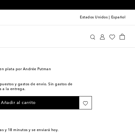
Estados Unidos
|
Español
istofle
Hogar
Mesa y bar en casa
Jarras
 en plata por Andrée Putman
impuestos y gastos de envío. Sin gastos de
 a la entrega.
Añadir al carrito
as y 18 minutos
y se enviará hoy.