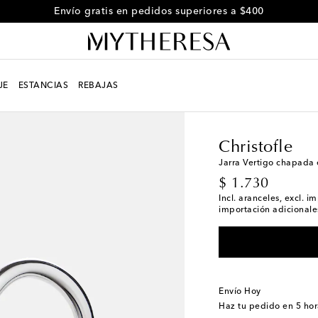
Envío gratis en pedidos superiores a $400
JE
ESTANCIAS
REBAJAS
LIFE
Diseñadores
Chr
Christofle
Jarra Vertigo chapada
original price
$ 1.730
Incl. aranceles, excl. 
importación adicionales
Envío Hoy
Haz tu pedido en
5 hor