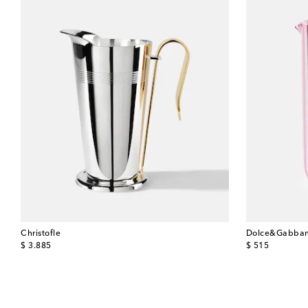
Christofle
Dolce&Gabban
original price
original price
$ 3.885
$ 515