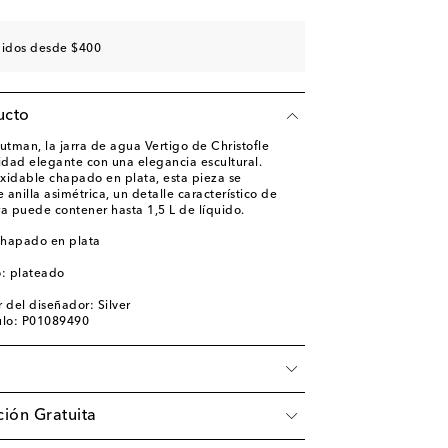
didos desde $400
ucto
tman, la jarra de agua Vertigo de Christofle
dad elegante con una elegancia escultural.
xidable chapado en plata, esta pieza se
anilla asimétrica, un detalle característico de
rra puede contener hasta 1,5 L de líquido.
chapado en plata
o: plateado
 del diseñador: Silver
ulo: P01089490
ión Gratuita