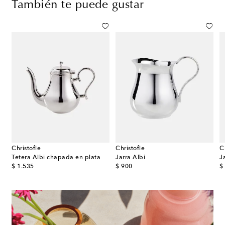
También te puede gustar
Christofle
Christofle
C
rbarium de porcelana
Tetera Albi chapada en plata
Jarra Albi
original price
original price
or
$ 1.535
$ 900
$