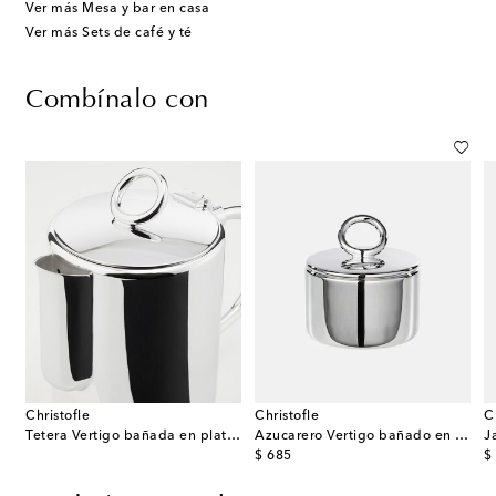
Ver más Mesa y bar en casa
Ver más Sets de café y té
Combínalo con
Christofle
Christofle
C
Tetera Vertigo bañada en plata por Andrée Putman
Azucarero Vertigo bañado en plata por Andrée Putman
original price
or
$ 685
$