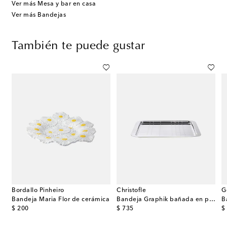
Ver más Mesa y bar en casa
Ver más Bandejas
También te puede gustar
Bordallo Pinheiro
Christofle
G
 Claudia Schiffer
Bandeja Maria Flor de cerámica
Bandeja Graphik bañada en plata
original price
original price
or
$ 200
$ 735
$