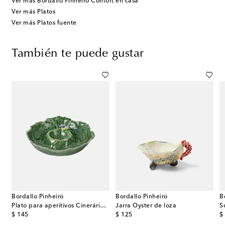
Ver más Bordallo Pinheiro Confort en casa
Ver más Platos
Ver más Platos fuente
También te puede gustar
Bordallo Pinheiro
Bordallo Pinheiro
B
ssa de porcelana floral
Plato para aperitivos Cinerária de cerámica
Jarra Oyster de loza
S
original price
original price
or
$ 145
$ 125
$