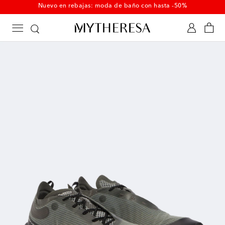
Nuevo en rebajas: moda de baño con hasta -50%