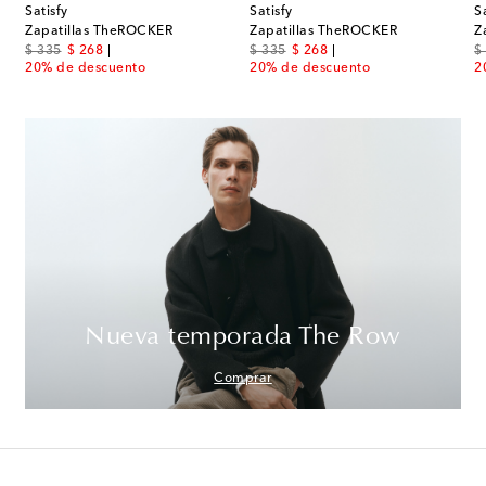
Satisfy
Satisfy
S
Zapatillas TheROCKER
Zapatillas TheROCKER
Z
original price
discount price
original price
discount price
or
$ 335
$ 268
$ 335
$ 268
$
20% de descuento
20% de descuento
2
Nueva temporada The Row
Comprar