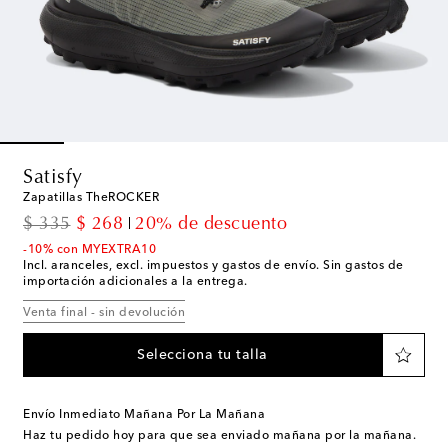
Satisfy
Zapatillas TheROCKER
original price
discount price
$ 335
$ 268
20% de descuento
-10% con MYEXTRA10
Incl. aranceles, excl. impuestos y gastos de envío. Sin gastos de
importación adicionales a la entrega.
Venta final - sin devolución
Selecciona tu talla
Envío Inmediato Mañana Por La Mañana
Haz tu pedido hoy para que sea enviado mañana por la mañana.