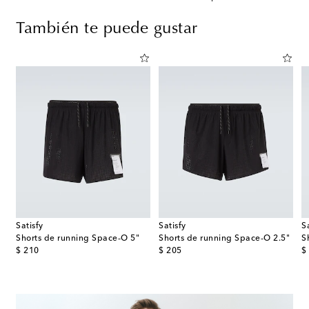
También te puede gustar
Satisfy
Satisfy
S
Shorts de running Space‑O 5"
Shorts de running Space‑O 2.5"
S
original price
original price
or
$ 210
$ 205
$