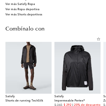
Ver más Satisfy Ropa
Ver más Ropa deportiva
Ver más Shorts deportivos
Combínalo con
Satisfy
Satisfy
S
Shorts de running TechSilk
Impermeable Pertex®
Z
original price
discount price
or
$ 365
$ 292
20% de descuento
$