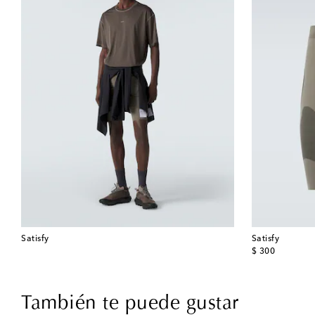
Satisfy
Satisfy
original price
$ 300
También te puede gustar