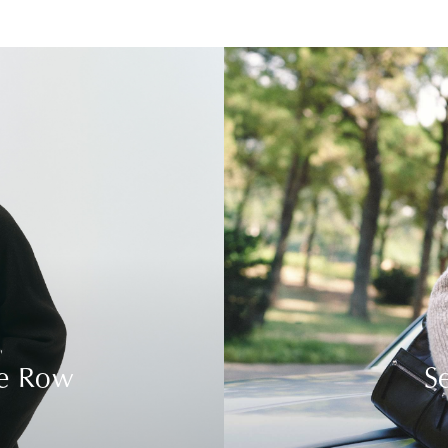
e Row
S