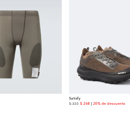
Satisfy
original price
discount price
$ 335
$ 268
20% de descuento