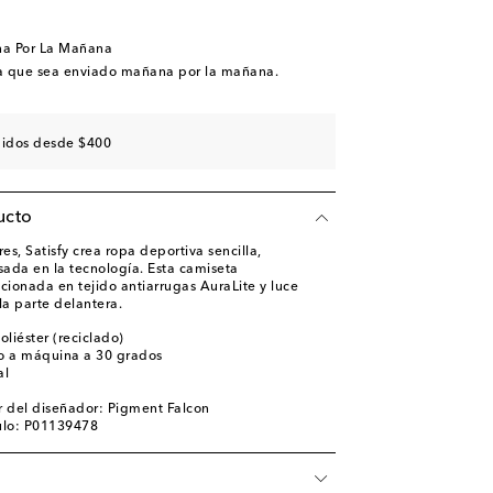
na Por La Mañana
a que sea enviado mañana por la mañana.
didos desde $400
ucto
s, Satisfy crea ropa deportiva sencilla,
sada en la tecnología. Esta camiseta
ionada en tejido antiarrugas AuraLite y luce
la parte delantera.
liéster (reciclado)
o a máquina a 30 grados
al
 del diseñador: Pigment Falcon
ulo: P01139478