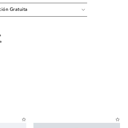
ión Gratuita
a
a