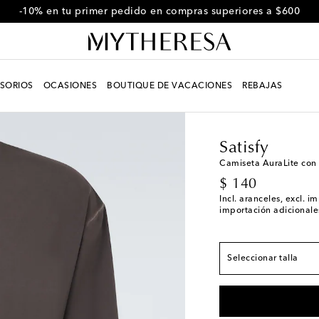
-10% en tu primer pedido en compras superiores a $600
SORIOS
OCASIONES
BOUTIQUE DE VACACIONES
REBAJAS
Hombre
Diseñadores
Satisfy
El tamaño corresponde
Camiseta AuraLite con
XS
Última pieza
original price
$ 140
S
Pocas unidades
Incl. aranceles, excl. 
importación adicionales
M
L
Pocas unidades
Seleccionar talla
XL
Pocas unidades