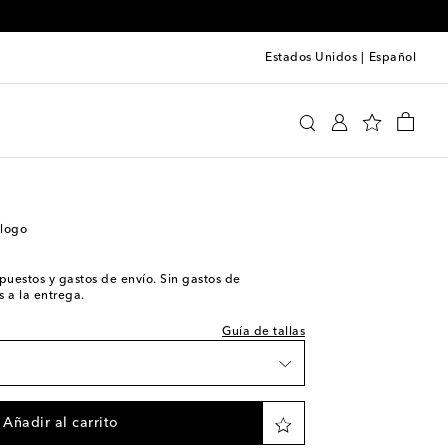
Estados Unidos
|
Español
Satisfy
Ropa
Ropa deportiva
Partes de arriba
 a la talla
 logo
impuestos y gastos de envío. Sin gastos de
 a la entrega.
Guía de tallas
Añadir al carrito