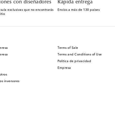
iones con diseñadores
Rápida entrega
sula exclusivas que no encontrarás
Envíos a más de 130 países
itio
eresa
Terms of Sale
eresa
Terms and Conditions of Use
Política de privacidad
Empresa
otros
os inversores