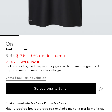
On
Tank top técnico
original price
discount price
$ 95
$ 76
20% de descuento
-10% con MYEXTRA10
Incl. aranceles, excl. impuestos y gastos de envío. Sin gastos de
importación adicionales a la entrega.
Venta final - sin devolución
Selecciona tu talla
Envío Inmediato Mañana Por La Mañana
Haz tu pedido hoy para que sea enviado mañana por la mañana.