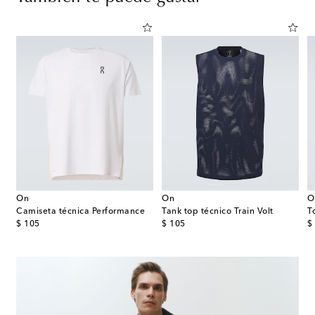
On
On
O
e
Camiseta técnica Performance
Tank top técnico Train Volt
T
original price
original price
or
$ 105
$ 105
$