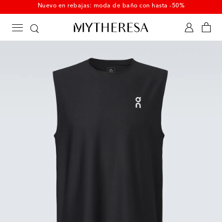
Nuevo en rebajas: moda de baño con hasta -50%