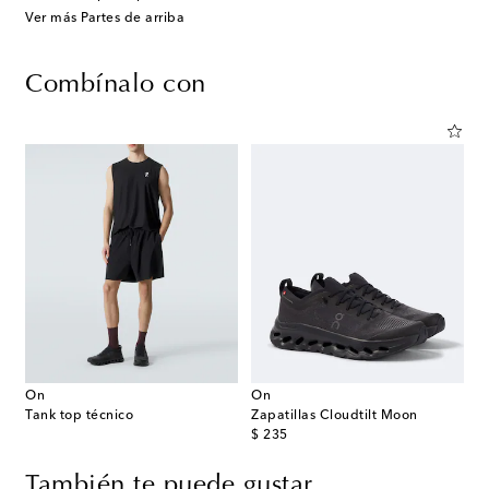
Ver más Partes de arriba
Combínalo con
On
On
Tank top técnico
Zapatillas Cloudtilt Moon
original price
$ 235
También te puede gustar