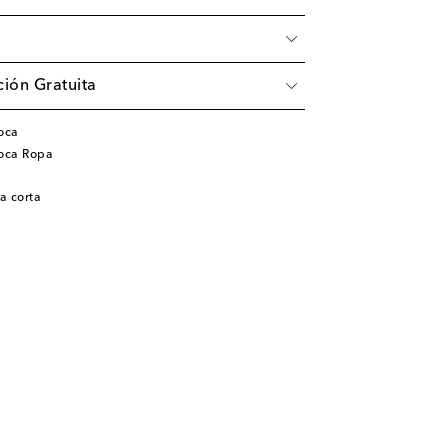
ión Gratuita
oca
ioca Ropa
a corta