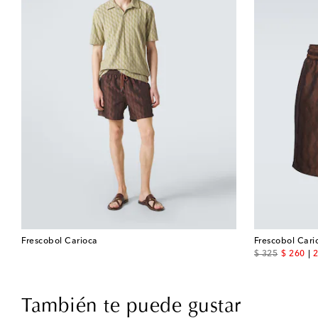
Frescobol Carioca
Frescobol Cari
original price
discount
$ 325
$ 260
2
También te puede gustar