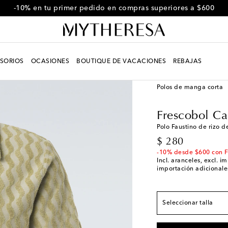
-10% en tu primer pedido en compras superiores a $600
SORIOS
OCASIONES
BOUTIQUE DE VACACIONES
REBAJAS
Hombre
Diseñadores
Polos de manga corta
El tamaño corresponde
Frescobol Ca
S / US 36
Pocas uni
Polo Faustino de rizo d
original price
$ 280
M / US 38
-10% desde $600 con 
L / US 40
Incl. aranceles, excl. 
importación adicionales
XL / US 42
XXL / US 44
Pocas 
Seleccionar talla
XXXL / US 46
Últim