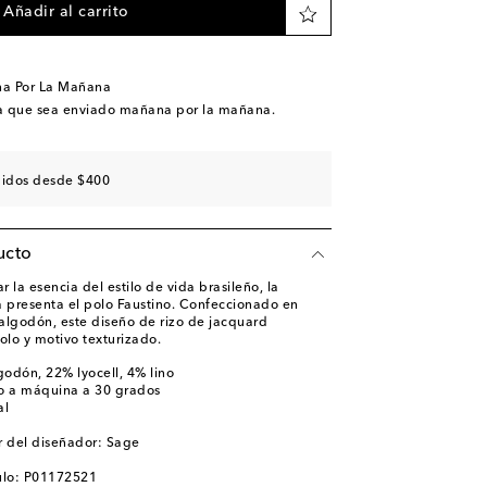
Añadir al carrito
na Por La Mañana
a que sea enviado mañana por la mañana.
didos desde $400
ucto
 la esencia del estilo de vida brasileño, la
a presenta el polo Faustino. Confeccionado en
algodón, este diseño de rizo de jacquard
olo y motivo texturizado.
godón, 22% lyocell, 4% lino
o a máquina a 30 grados
al
r del diseñador: Sage
ulo: P01172521