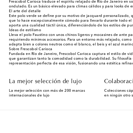
Frescobol Carioca traduce el espíritu relajado de Río de Janeiro en so
ondulado. Es un básico elevado para climas cálidos y para looks de 
El arte del detalle
Este polo verde se define por su motivo de jacquard personalizado, q
que lo hace excepcionalmente cómodo para llevarlo durante todo el día
aporta una cualidad táctil única, diferenciándolo de los estilos de pu
Ideas de estilismo
Lleva el polo Faustino con unos chinos ligeros y mocasines de ante p
requiriendo mínimos accesorios. Para un entorno más relajado, como u
adapta bien a colores neutros como el blanco, el beis y el azul marin
Sobre Frescobol Carioca
Fundada en Río de Janeiro, Frescobol Carioca captura el estilo de vi
que garantizan tanto la comodidad como la durabilidad. Su filosofía 
representación perfecta de esa visión, fusionando una estética refina
La mejor selección de lujo
Colaborac
La mejor selección con más de 200 marcas
Colecciones cáp
internacionales de lujo
en ningún otro s