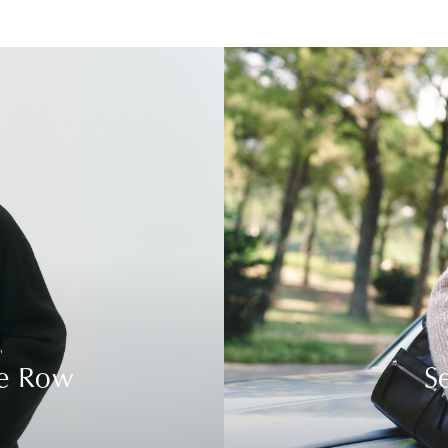
e Row
S