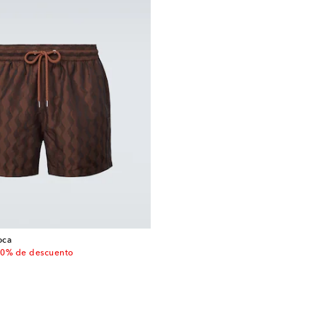
oca
 price
0% de descuento