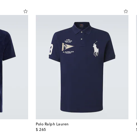
Polo Ralph Lauren
original price
$ 265