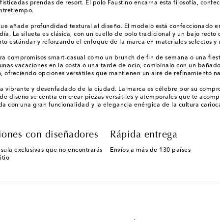
fisticadas prendas de resort. El polo Faustino encarna esta filosofía, conf
entretiempo.
ue añade profundidad textural al diseño. El modelo está confeccionado en 
. La silueta es clásica, con un cuello de polo tradicional y un bajo recto
nto estándar y reforzando el enfoque de la marca en materiales selectos y u
ara compromisos smart-casual como un brunch de fin de semana o una fiesta 
nas vacaciones en la costa o una tarde de ocio, combínalo con un bañador d
o, ofreciendo opciones versátiles que mantienen un aire de refinamiento na
da vibrante y desenfadado de la ciudad. La marca es célebre por su compro
de diseño se centra en crear piezas versátiles y atemporales que te acomp
da con una gran funcionalidad y la elegancia enérgica de la cultura carioc
iones con diseñadores
Rápida entrega
sula exclusivas que no encontrarás
Envíos a más de 130 países
itio