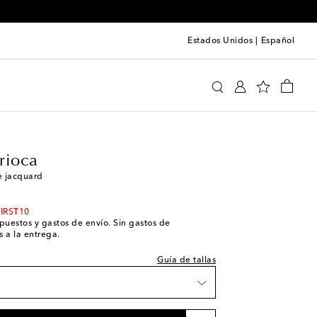
Estados Unidos
|
Español
Frescobol Carioca
Ropa
Polos
 a la talla
rioca
dades
e jacquard
FIRST10
impuestos y gastos de envío. Sin gastos de
 a la entrega.
Guía de tallas
unidades
a pieza