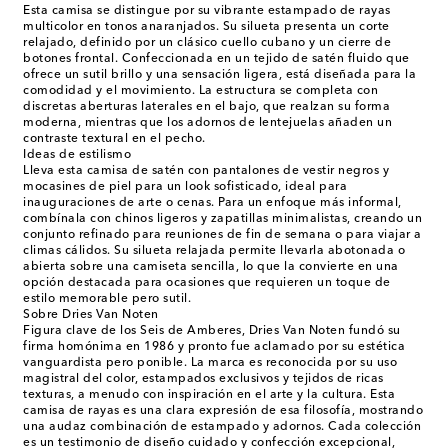
Esta camisa se distingue por su vibrante estampado de rayas
multicolor en tonos anaranjados. Su silueta presenta un corte
relajado, definido por un clásico cuello cubano y un cierre de
botones frontal. Confeccionada en un tejido de satén fluido que
ofrece un sutil brillo y una sensación ligera, está diseñada para la
comodidad y el movimiento. La estructura se completa con
discretas aberturas laterales en el bajo, que realzan su forma
moderna, mientras que los adornos de lentejuelas añaden un
contraste textural en el pecho.
Ideas de estilismo
Lleva esta camisa de satén con pantalones de vestir negros y
mocasines de piel para un look sofisticado, ideal para
inauguraciones de arte o cenas. Para un enfoque más informal,
combínala con chinos ligeros y zapatillas minimalistas, creando un
conjunto refinado para reuniones de fin de semana o para viajar a
climas cálidos. Su silueta relajada permite llevarla abotonada o
abierta sobre una camiseta sencilla, lo que la convierte en una
opción destacada para ocasiones que requieren un toque de
estilo memorable pero sutil.
Sobre Dries Van Noten
Figura clave de los Seis de Amberes, Dries Van Noten fundó su
firma homónima en 1986 y pronto fue aclamado por su estética
vanguardista pero ponible. La marca es reconocida por su uso
magistral del color, estampados exclusivos y tejidos de ricas
texturas, a menudo con inspiración en el arte y la cultura. Esta
camisa de rayas es una clara expresión de esa filosofía, mostrando
una audaz combinación de estampado y adornos. Cada colección
es un testimonio de diseño cuidado y confección excepcional,