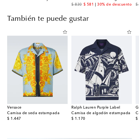
original price
discount price
or
to
$ 830
$ 581
30% de descuento
$
También te puede gustar
Versace
Ralph Lauren Purple Label
G
eping Begonia estampada
Camisa de seda estampada
Camisa de algodón estampada
C
original price
original price
or
$ 1.447
$ 1.170
$