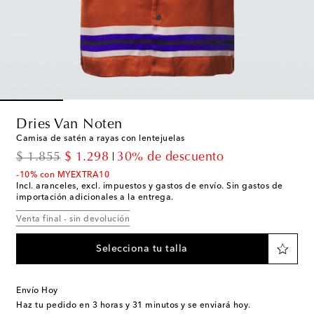
Dries Van Noten
Camisa de satén a rayas con lentejuelas
original price
discount price
$ 1.855
$ 1.298
30% de descuento
-10% con MYEXTRA10
Incl. aranceles, excl. impuestos y gastos de envío. Sin gastos de
importación adicionales a la entrega.
Venta final - sin devolución
Selecciona tu talla
Envío Hoy
Haz tu pedido en
3 horas y 31 minutos
y se enviará hoy.