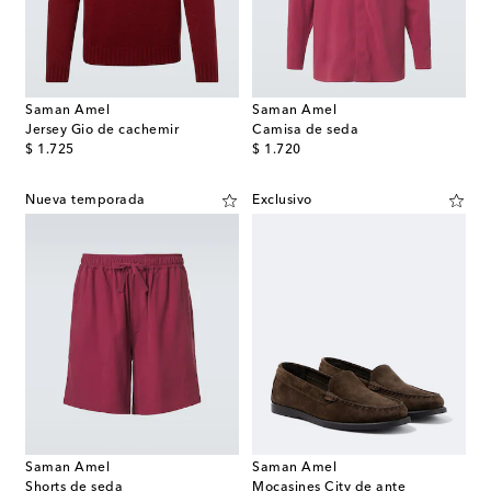
Saman Amel
Saman Amel
Jersey Gio de cachemir
Camisa de seda
original price
original price
$ 1.725
$ 1.720
Nueva temporada
Exclusivo
Saman Amel
Saman Amel
Shorts de seda
Mocasines City de ante