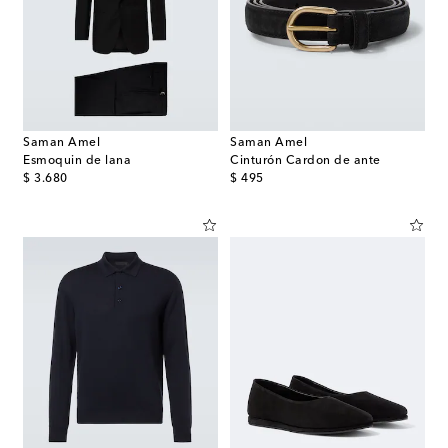
Saman Amel
Saman Amel
Esmoquin de lana
Cinturón Cardon de ante
original price
original price
$ 3.680
$ 495