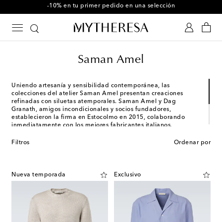
Usa el código FIRST10 en compras superiores a $600
Saman Amel
Uniendo artesanía y sensibilidad contemporánea, las
colecciones del atelier Saman Amel presentan creaciones
refinadas con siluetas atemporales. Saman Amel y Dag
Granath, amigos incondicionales y socios fundadores,
establecieron la firma en Estocolmo en 2015, colaborando
inmediatamente con los mejores fabricantes italianos.
Centrándose en la sutileza, la discreción y la integridad, la
Filtros
Ordenar por
marca aspira a crear diseños excepcionales y, al mismo tiempo,
ser el referente definitivo para quienes buscan un estilo único y
elegante.
Nueva temporada
Exclusivo