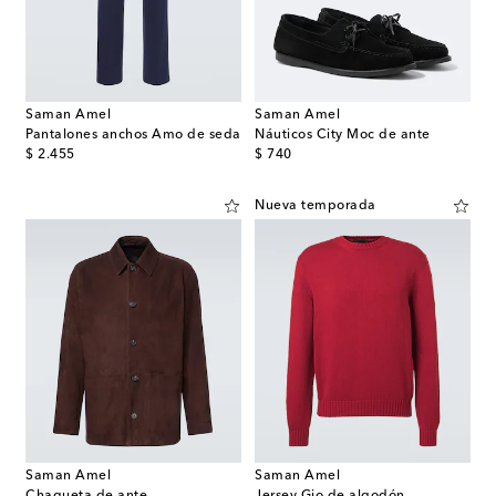
Saman Amel
Saman Amel
Pantalones anchos Amo de seda
Náuticos City Moc de ante
original price
original price
$ 2.455
$ 740
Nueva temporada
Saman Amel
Saman Amel
Chaqueta de ante
Jersey Gio de algodón