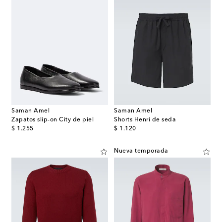
Saman Amel
Saman Amel
Zapatos slip-on City de piel
Shorts Henri de seda
original price
original price
$ 1.255
$ 1.120
Nueva temporada