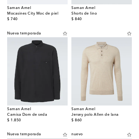
Saman Amel
Saman Amel
Mocasines City Moc de piel
Shorts de lino
original price
original price
$ 740
$ 840
Nueva temporada
Saman Amel
Saman Amel
Camisa Dom de seda
Jersey polo Allen de lana
original price
original price
$ 1.850
$ 860
Nueva temporada
nuevo