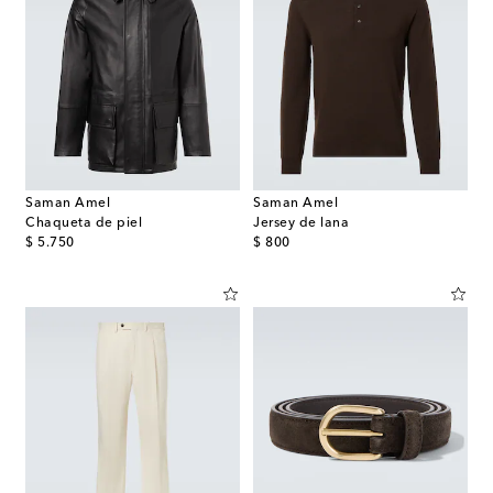
Saman Amel
Saman Amel
Chaqueta de piel
Jersey de lana
original price
original price
$ 5.750
$ 800