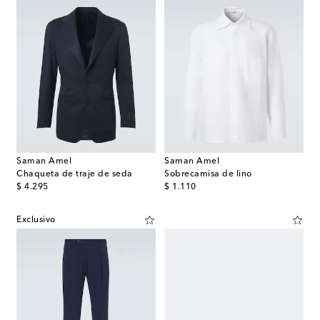
Saman Amel
Saman Amel
Chaqueta de traje de seda
Sobrecamisa de lino
original price
original price
$ 4.295
$ 1.110
Exclusivo