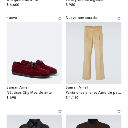
original price
original price
$ 4.600
$ 980
nuevo
Nueva temporada
Saman Amel
Saman Amel
Náuticos City Moc de ante
Pantalones anchos Amo de pana
original price
original price
$ 690
$ 1.110