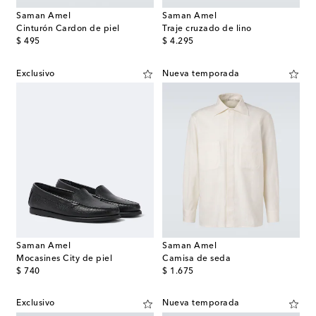
Saman Amel
Saman Amel
Cinturón Cardon de piel
Traje cruzado de lino
original price
original price
$ 495
$ 4.295
Exclusivo
Nueva temporada
Saman Amel
Saman Amel
Mocasines City de piel
Camisa de seda
original price
original price
$ 740
$ 1.675
Exclusivo
Nueva temporada