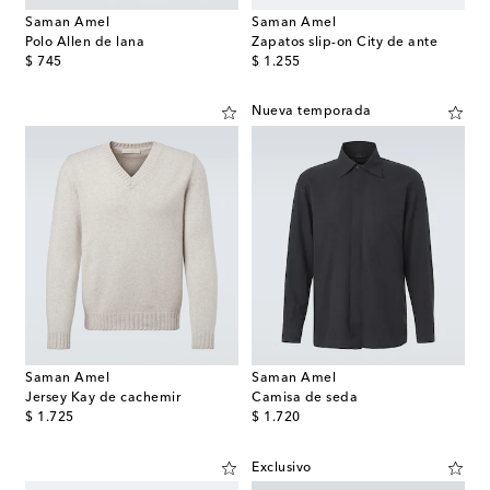
Saman Amel
Saman Amel
Polo Allen de lana
Zapatos slip-on City de ante
original price
original price
$ 745
$ 1.255
Nueva temporada
Saman Amel
Saman Amel
Jersey Kay de cachemir
Camisa de seda
original price
original price
$ 1.725
$ 1.720
Exclusivo