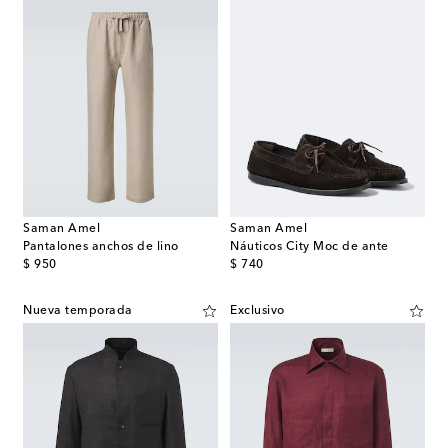
Saman Amel
Saman Amel
Pantalones anchos de lino
Náuticos City Moc de ante
original price
original price
$ 950
$ 740
Nueva temporada
Exclusivo