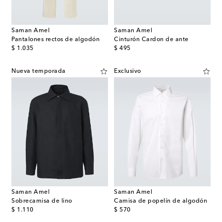
Saman Amel
Saman Amel
Pantalones rectos de algodón
Cinturón Cardon de ante
original price
original price
$ 1.035
$ 495
Nueva temporada
Exclusivo
Saman Amel
Saman Amel
Sobrecamisa de lino
Camisa de popelín de algodón
original price
original price
$ 1.110
$ 570