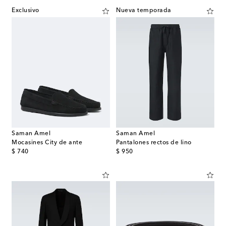
Exclusivo
Nueva temporada
Saman Amel
Saman Amel
Mocasines City de ante
Pantalones rectos de lino
original price
original price
$ 740
$ 950