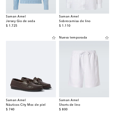
Saman Amel
Saman Amel
Jersey Gio de seda
Sobrecamisa de lino
original price
original price
$ 1.725
$ 1.110
Nueva temporada
Saman Amel
Saman Amel
Náuticos City Moc de piel
Shorts de lino
original price
original price
$ 740
$ 800