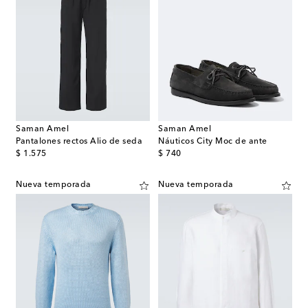
Saman Amel
Saman Amel
Pantalones rectos Alio de seda
Náuticos City Moc de ante
original price
original price
$ 1.575
$ 740
Nueva temporada
Nueva temporada