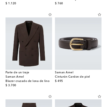
original price
original price
$ 1.120
$ 760
Parte de un traje
Saman Amel
Saman Amel
Cinturón Cardon de piel
original price
Blazer cruzado de lona de lino
$ 495
original price
$ 3.700