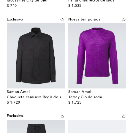
Mocasines City de piel
Pantalones rectos de seda
original price
original price
$ 740
$ 1.535
Exclusivo
Nueva temporada
Saman Amel
Saman Amel
Chaqueta camisera Regis de seda
Jersey Gio de seda
original price
original price
$ 1.720
$ 1.725
Exclusivo