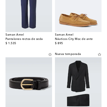
Saman Amel
Saman Amel
Pantalones rectos de seda
Náuticos City Moc de ante
original price
original price
$ 1.535
$ 895
Nueva temporada