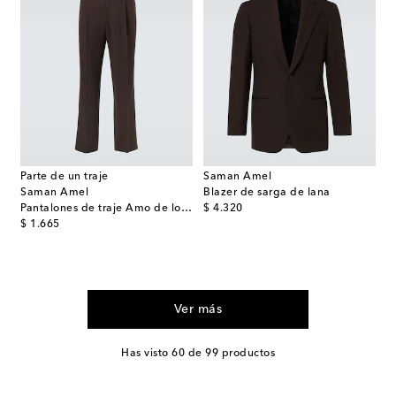
Parte de un traje
Saman Amel
Saman Amel
Blazer de sarga de lana
original price
Pantalones de traje Amo de lona de lino
$ 4.320
original price
$ 1.665
Ver más
Has visto 60 de 99 productos