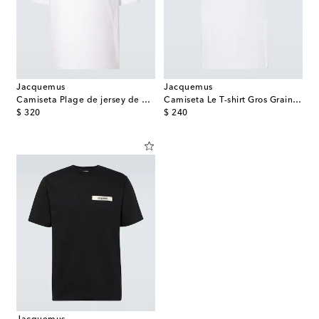
Jacquemus
Jacquemus
Camiseta Plage de jersey de algodón
Camiseta Le T-shirt Gros Grain de algodón
original price
original price
$ 320
$ 240