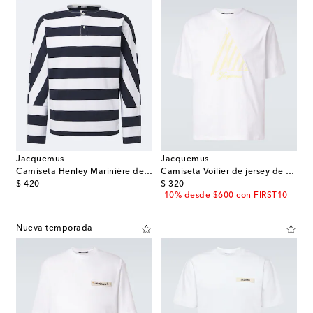
Jacquemus
Jacquemus
Camiseta Henley Marinière de algodón a rayas
Camiseta Voilier de jersey de algodón bordada
original price
original price
$ 420
$ 320
-10% desde $600 con FIRST10
Nueva temporada