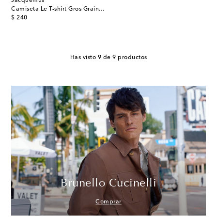
Jacquemus
Camiseta Le T-shirt Gros Grain de algodón
original price
$ 240
Has visto 9 de 9 productos
Brunello Cucinelli
Comprar