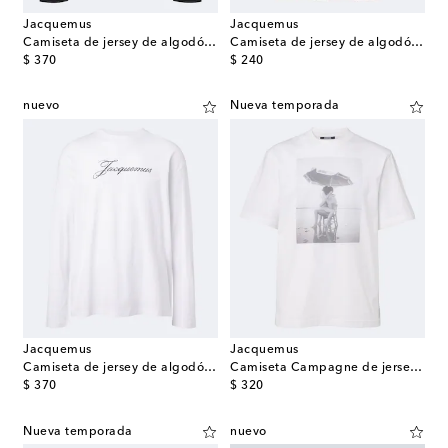
Jacquemus
Jacquemus
Camiseta de jersey de algodón y cáñamo con logo
Camiseta de jersey de algodón con logo
original price
original price
$ 370
$ 240
nuevo
Nueva temporada
Jacquemus
Jacquemus
Camiseta de jersey de algodón y cáñamo con logo
Camiseta Campagne de jersey de algodón estampada
original price
original price
$ 370
$ 320
Nueva temporada
nuevo