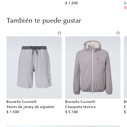
original price
or
$ 1.200
$
3
También te puede gustar
Brunello Cucinelli
Brunello Cucinelli
B
ucha técnica
Shorts de jersey de algodón
Chaqueta técnica
C
original price
original price
or
$ 1.500
$ 5.100
$