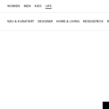
WOMEN
MEN
KIDS
LIFE
NEU & KURATIERT
DESIGNER
HOME & LIVING
REISEGEPÄCK
LIFE
Designer
Polspotten
Home & Living
Möbel