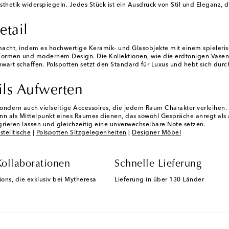
thetik widerspiegeln. Jedes Stück ist ein Ausdruck von Stil und Eleganz, 
etail
ht, indem es hochwertige Keramik- und Glasobjekte mit einem spielerisc
 Formen und modernem Design. Die Kollektionen, wie die erdtonigen Vasen 
t schaffen. Polspotten setzt den Standard für Luxus und hebt sich durch s
ils Aufwerten
ondern auch vielseitige Accessoires, die jedem Raum Charakter verleihen. S
ann als Mittelpunkt eines Raumes dienen, das sowohl Gespräche anregt als
tegrieren lassen und gleichzeitig eine unverwechselbare Note setzen.
stelltische
|
Polspotten Sitzgelegenheiten
|
Designer Möbel
Kollaborationen
Schnelle Lieferung
ions, die exklusiv bei Mytheresa
Lieferung in über 130 Länder